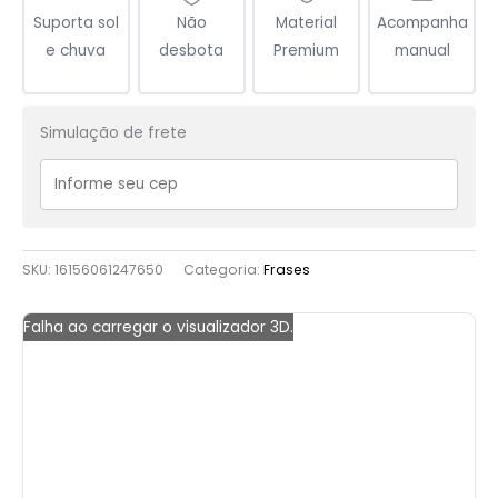
Suporta sol
Não
Material
Acompanha
e chuva
desbota
Premium
manual
Simulação de frete
SKU:
16156061247650
Categoria:
Frases
Falha ao carregar o visualizador 3D.