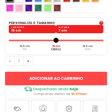
PERSONALIZE O TAMANHO
LARGURA
ALTURA
15 cm
7 cm
10,5 cm
15 cm
19,5 cm
70%
(100%)
130%
Proteção
-
+
Kanji
Japonês
ADICIONAR AO CARRINHO
quantidade
Despachado ainda
hoje
Comprando dentro de
1h 27min
**