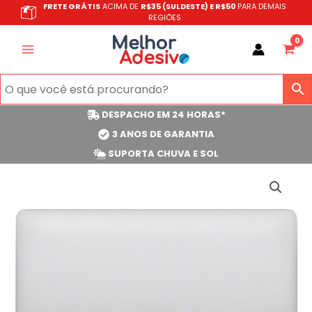
Ir
FRETE GRÁTIS
ACIMA DE
R$35 (SULDESTE) E R$50
PARA DEMAIS
REGIÕES
para
o
conteúdo
DESPACHO EM 24 HORAS*
3 ANOS DE GARANTIA
SUPORTA CHUVA E SOL