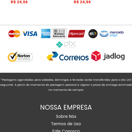
R$
24,56
R$
24,56
*Postagens agendadas para sábados, domingos e feriados serão transferidas para o dia útil
seguinte. A partir do momento da postagem passará a vigorar o prazo de entrega estimado
no momento da compra.
NOSSA EMPRESA
Sobre Nós
Termos de Uso
Fale Conosco