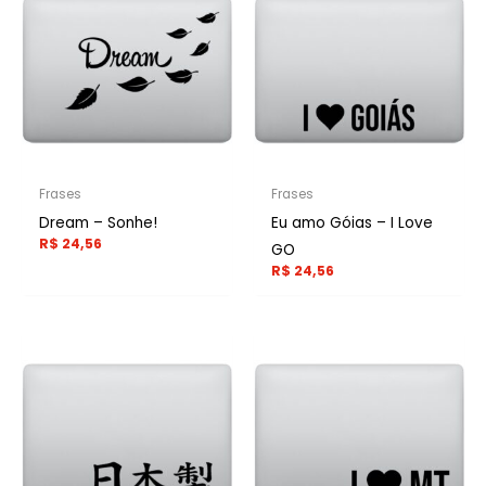
Frases
Frases
Dream – Sonhe!
Eu amo Góias – I Love
R$
24,56
GO
R$
24,56