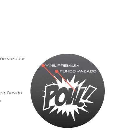
 são vazados
za. Devido
o