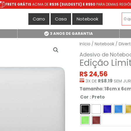
FRETE GRÁTIS
ACIMA DE
R$35 (SULDESTE) E R$50
PARA DEMAIS REGIÕ
Carro
Casa
Notebook
3 ANOS DE GARANTIA
Início
/
Notebook
/
Divert
Adesivo de Notebo
Edição Limi
R$
24,56
3X DE
R$8.19
SEM JU
Tamanho: 18cm x 6c
Cor
: Preto