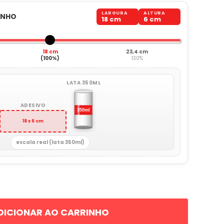
LARGURA
ALTURA
ANHO
18 cm
6 cm
18 cm
23,4 cm
(100%)
130%
LATA 350ML
ADESIVO
18 x 6 cm
escala real (lata 350ml)
DICIONAR AO CARRINHO