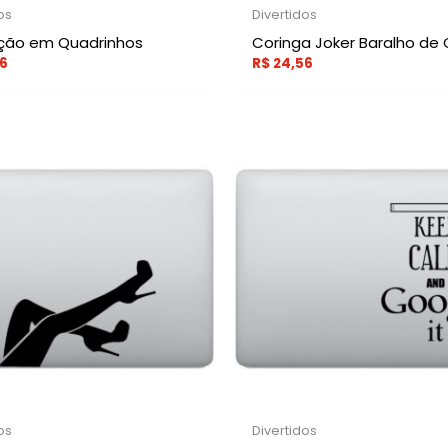
os
Divertidos
ção em Quadrinhos
Coringa Joker Baralho de 
6
R$
24,56
os
Divertidos