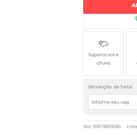
A
quantidade
Suporta sol e
chuva
Simulação de frete
SKU:
16157189111680
Cate