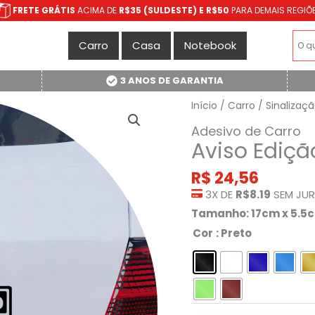
FRETE GRÁTIS
ACIMA DE
R$35 (SULDESTE) E R$50
PARA DEMAIS REGIÕ
Carro
Casa
Notebook
3 ANOS DE GARANTIA
Início
/
Carro
/
Sinalizaç
Adesivo de Carro
Aviso Ediçã
R$
24,56
3X DE
R$8.19
SEM JU
Tamanho: 17cm x 5.5
Cor
: Preto