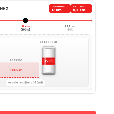
LARGURA
ALTURA
ANHO
17 cm
5,5 cm
17 cm
22,1 cm
(100%)
130%
LATA 350ML
ADESIVO
17 x 5,5 cm
escala real (lata 350ml)