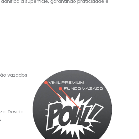
danifica a superfície, garantindo praticidade e
 são vazados
za. Devido
o