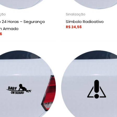
ação
Sinalização
o 24 Horas – Segurança
Símbolo Radioativo
R$
24,56
 Armado
6