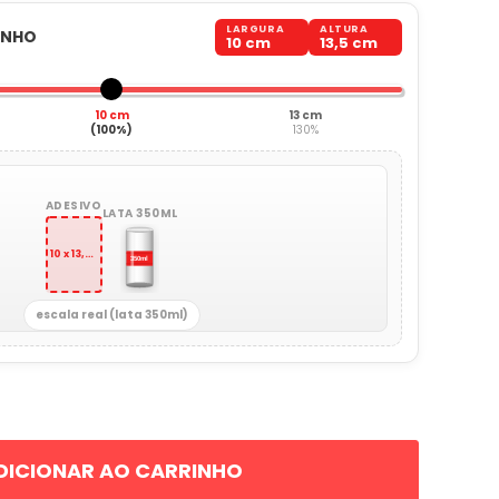
LARGURA
ALTURA
ANHO
10 cm
13,5 cm
10 cm
13 cm
(100%)
130%
ADESIVO
LATA 350ML
10 x 13,5 cm
escala real (lata 350ml)
DICIONAR AO CARRINHO