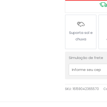
quantidade
Suporta sol e
chuva
Simulação de frete
SKU:
16159042365570
C