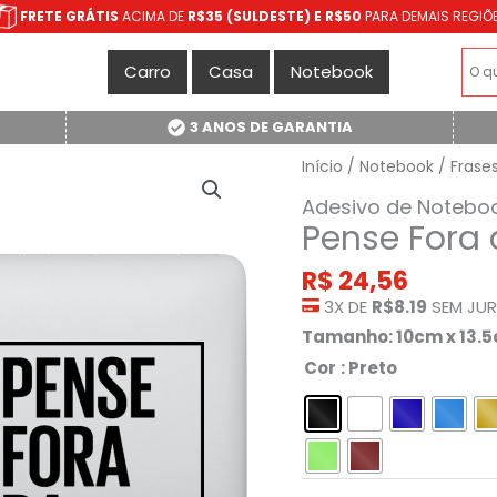
FRETE GRÁTIS
ACIMA DE
R$35 (SULDESTE) E R$50
PARA DEMAIS REGIÕ
Carro
Casa
Notebook
3 ANOS DE GARANTIA
Início
/
Notebook
/
Frase
Adesivo de Notebo
Pense Fora 
R$
24,56
3X DE
R$8.19
SEM JU
Tamanho: 10cm x 13.
Cor
: Preto