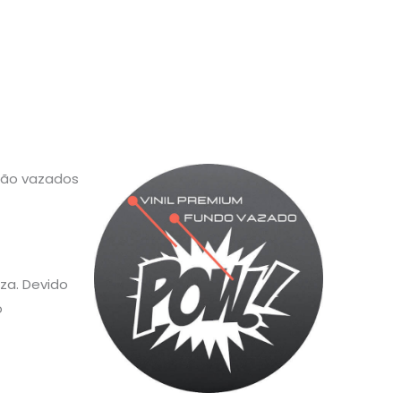
 são vazados
za. Devido
o