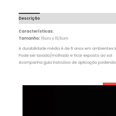
Descrição
Informação adicional
Características:
Tamanho:
15cm x 10,5cm
A durabilidade média é de 6 anos em ambientes 
Pode ser lavado/molhado e ficar exposto ao sol
Acompanha guia instrutivo de aplicação podendo 