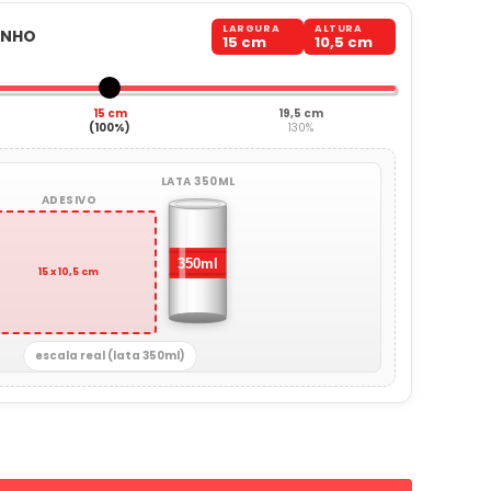
LARGURA
ALTURA
ANHO
15 cm
10,5 cm
15 cm
19,5 cm
(100%)
130%
LATA 350ML
ADESIVO
15 x 10,5 cm
escala real (lata 350ml)