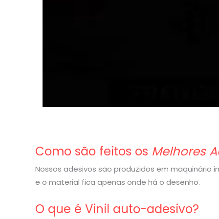
Como são feitos os
Melhores A
Nossos adesivos são produzidos em maquinário indu
e o material fica apenas onde há o desenho.
O que é Vinil auto-adesivo?