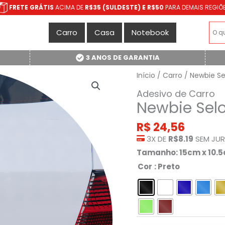
FRETE GRÁTIS
ACIMA DE
R$35 (SULDESTE) E R$50
PARA DEMAIS REGIÕ
Carro
Casa
Notebook
3 ANOS DE GARANTIA
Início
/
Carro
/ Newbie Se
Adesivo de Carro
Newbie Sel
R$
24,56
3X DE
R$8.19
SEM JU
Tamanho: 15cm x 10.
Cor
: Preto