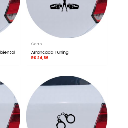
Carro
biental
Arrancada Tuning
R$
24,56