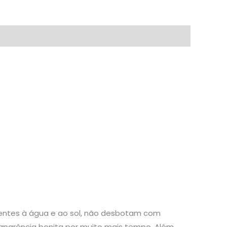
stentes à água e ao sol, não desbotam com
aparência bonita por muito mais tempo. Além