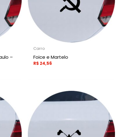
Carro
aulo –
Foice e Martelo
R$
24,56