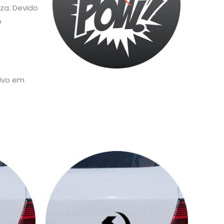
za. Devido
o
sivo em