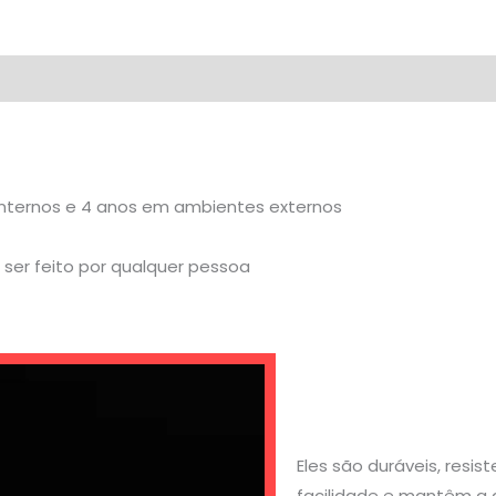
internos e 4 anos em ambientes externos
ser feito por qualquer pessoa
Eles são duráveis, resi
facilidade e mantêm a 