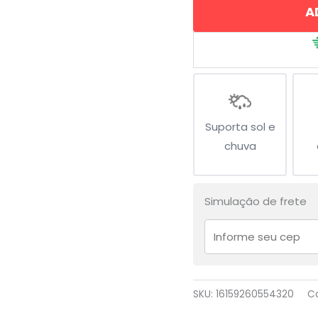
A
quantidade
Suporta sol e
chuva
Simulação de frete
SKU:
16159260554320
C