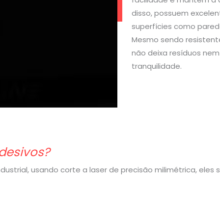
disso, possuem excelen
superfícies como parede
Mesmo sendo resistente
não deixa resíduos nem 
tranquilidade.
desivos?
strial, usando corte a laser de precisão milimétrica, eles