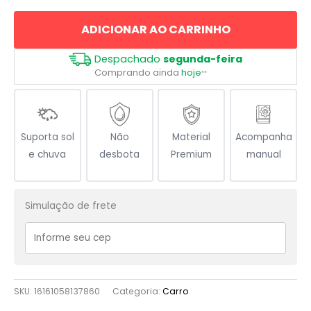
Guerra
ADICIONAR AO CARRINHO
Clássico
quantidade
Despachado
segunda-feira
Comprando ainda
hoje
**
Suporta sol
Não
Material
Acompanha
e chuva
desbota
Premium
manual
Simulação de frete
SKU:
16161058137860
Categoria:
Carro