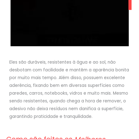
Eles são duráveis, resistentes à água e ao sol, não
desbotam com facilidade e mantêm a aparência bonita
por muito mais tempo. Além disso, possuem excelente
aderência, fixando bem em diversas superfícies como
paredes, carros, notebooks, vidros e muito mais. Mesmo
sendo resistentes, quando chega a hora de remover, o
adesivo não deixa resíduos nem danifica a superfície,
garantindo praticidade e tranquilidade.