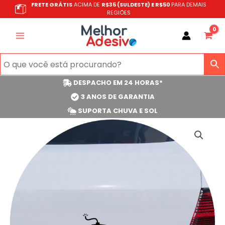
Ir
FRETE GRÁTIS
ACIMA DE
R$35 (SULDESTE) E R$50
PARA DEMAIS
REGIÕES
para
o
conteúdo
DESPACHO EM 24 HORAS*
3 ANOS DE GARANTIA
SUPORTA CHUVA E SOL