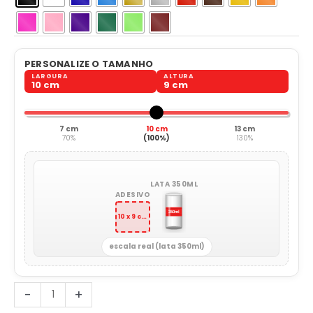
PERSONALIZE O TAMANHO
LARGURA
ALTURA
10 cm
9 cm
7 cm
10 cm
13 cm
70%
(100%)
130%
LATA 350ML
ADESIVO
10 x 9 cm
escala real (lata 350ml)
Canhão
-
+
de