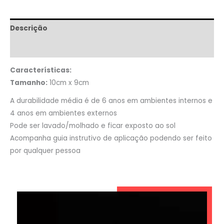
Descrição
Informação adicional
Características:
Tamanho:
10cm x 9cm
A durabilidade média é de 6 anos em ambientes internos e
4 anos em ambientes externos
Pode ser lavado/molhado e ficar exposto ao sol
Acompanha guia instrutivo de aplicação podendo ser feito
por qualquer pessoa