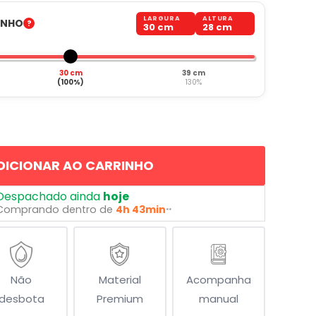
LARGURA
ALTURA
ANHO
30 cm
28 cm
30 cm
39 cm
(100%)
130%
DICIONAR AO CARRINHO
Despachado ainda
hoje
Comprando dentro de
4h 43min
**
Não
Material
Acompanha
desbota
Premium
manual