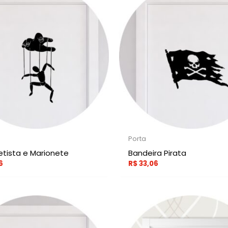
Porta
etista e Marionete
Bandeira Pirata
6
R$
33,06