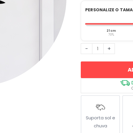
PERSONALIZE O TAM
21 cm
70%
Disciplina
-
+
Kanji
Japonês
A
quantidade
Suporta sol e
chuva