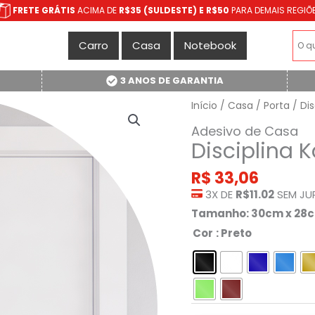
FRETE GRÁTIS
ACIMA DE
R$35 (SULDESTE) E R$50
PARA DEMAIS REGIÕ
Carro
Casa
Notebook
3 ANOS DE GARANTIA
Início
/
Casa
/
Porta
/ Dis
Adesivo de Casa
Disciplina 
R$
33,06
3X DE
R$11.02
SEM JU
Tamanho: 30cm x 28
Cor
: Preto