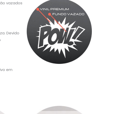
 são vazados
za. Devido
o
sivo em