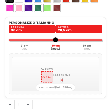
PERSONALIZE O TAMANHO
LARGURA
ALTURA
30 cm
28,5 cm
21 cm
30 cm
39 cm
70%
(100%)
130%
ADESIVO
LATA 350ML
30 x 28,5 cm
escala real (lata 350ml)
Cura
-
+
Kanji