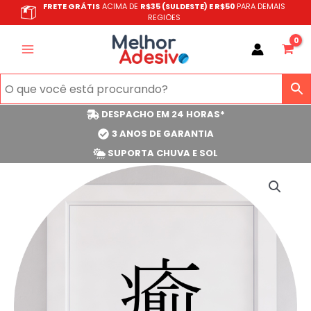
Ir
FRETE GRÁTIS
ACIMA DE
R$35 (SULDESTE) E R$50
PARA DEMAIS
REGIÕES
para
o
conteúdo
DESPACHO EM 24 HORAS*
3 ANOS DE GARANTIA
SUPORTA CHUVA E SOL