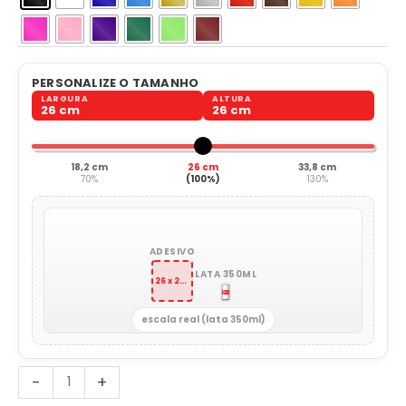
PERSONALIZE O TAMANHO
LARGURA
ALTURA
26 cm
26 cm
18,2 cm
26 cm
33,8 cm
70%
(100%)
130%
ADESIVO
LATA 350ML
26 x 26 cm
escala real (lata 350ml)
Aviso
-
+
de