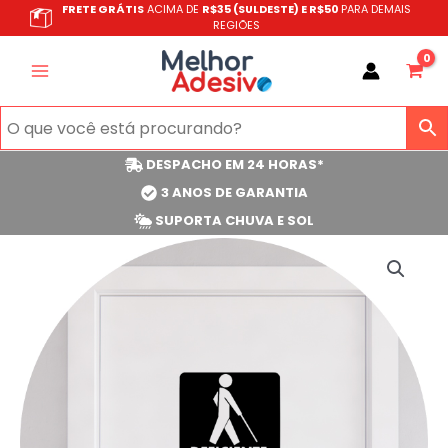
Ir
FRETE GRÁTIS
ACIMA DE
R$35 (SULDESTE) E R$50
PARA DEMAIS
REGIÕES
para
o
conteúdo
DESPACHO EM 24 HORAS*
3 ANOS DE GARANTIA
SUPORTA CHUVA E SOL