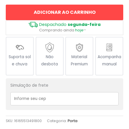
Deficiente
ADICIONAR AO CARRINHO
Visual
quantidade
Despachado
segunda-feira
Comprando ainda
hoje
**
Suporta sol
Não
Material
Acompanha
e chuva
desbota
Premium
manual
Simulação de frete
SKU:
16165513491800
Categoria:
Porta