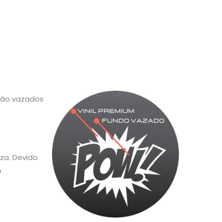
 são vazados
za. Devido
o