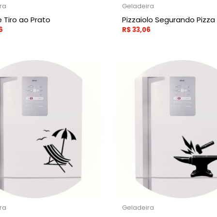
ra
Geladeira
 Tiro ao Prato
Pizzaiolo Segurando Pizza
6
R$
33,06
ra
Geladeira