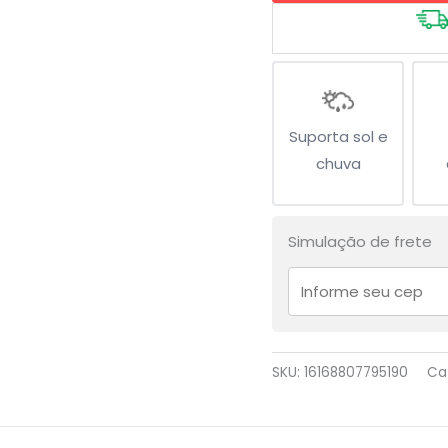
I
Love
Belém
quantidade
Suporta sol e
chuva
Simulação de frete
SKU:
16168807795190
Ca