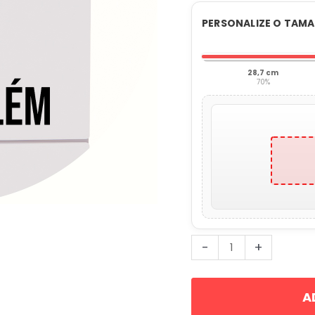
PERSONALIZE O TAM
28,7 cm
70%
Eu
-
+
Amo
Belém
A
-