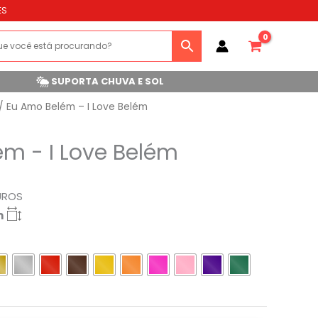
ES
SUPORTA CHUVA E SOL
/ Eu Amo Belém – I Love Belém
m - I Love Belém
UROS
m