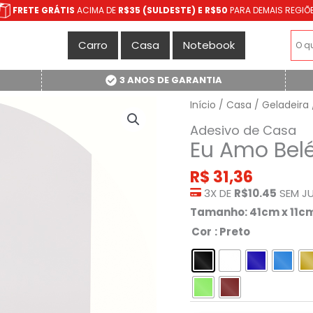
FRETE GRÁTIS
ACIMA DE
R$35 (SULDESTE) E R$50
PARA DEMAIS REGIÕ
Carro
Casa
Notebook
3 ANOS DE GARANTIA
Início
/
Casa
/
Geladeira
Adesivo de Casa
Eu Amo Belé
R$
31,36
3X DE
R$10.45
SEM J
Tamanho: 41cm x 11c
Cor
: Preto