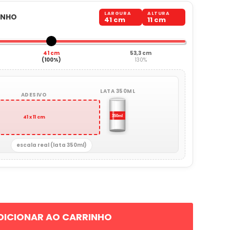
LARGURA
ALTURA
ANHO
41 cm
11 cm
41 cm
53,3 cm
(100%)
130%
LATA 350ML
ADESIVO
41 x 11 cm
escala real (lata 350ml)
DICIONAR AO CARRINHO