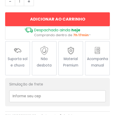
-
+
Amo
Maceió
ADICIONAR AO CARRINHO
-
I
Despachado ainda
hoje
Love
Comprando dentro de
7h 17min
**
Maceió
quantidade
Suporta sol
Não
Material
Acompanha
e chuva
desbota
Premium
manual
Simulação de frete