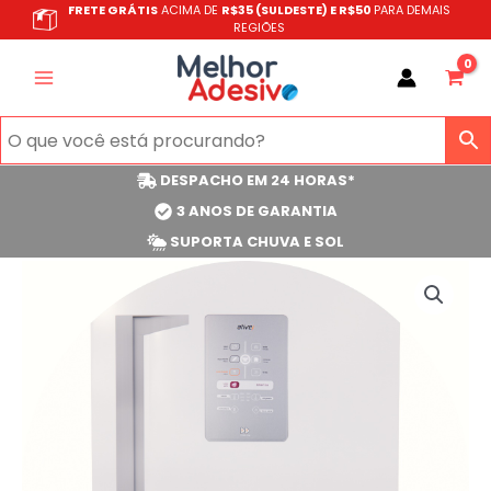
Ir
FRETE GRÁTIS
ACIMA DE
R$35 (SULDESTE) E R$50
PARA DEMAIS
REGIÕES
para
o
conteúdo
DESPACHO EM 24 HORAS*
3 ANOS DE GARANTIA
SUPORTA CHUVA E SOL