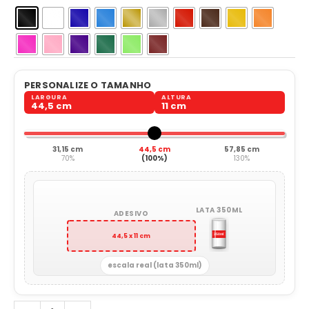
PERSONALIZE O TAMANHO
LARGURA
ALTURA
44,5 cm
11 cm
31,15 cm
44,5 cm
57,85 cm
70%
(100%)
130%
LATA 350ML
ADESIVO
44,5 x 11 cm
escala real (lata 350ml)
Eu