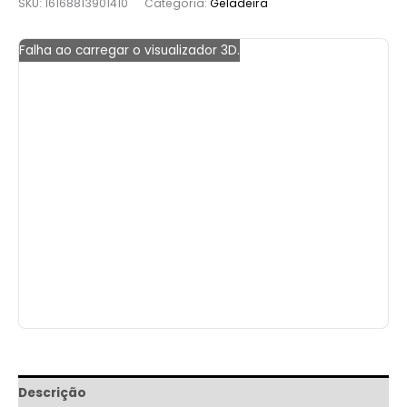
SKU:
16168813901410
Categoria:
Geladeira
Falha ao carregar o visualizador 3D.
Descrição