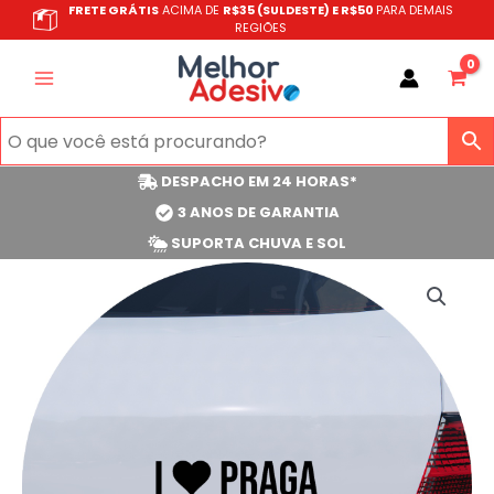
Ir
FRETE GRÁTIS
ACIMA DE
R$35 (SULDESTE) E R$50
PARA DEMAIS
REGIÕES
para
o
conteúdo
DESPACHO EM 24 HORAS*
3 ANOS DE GARANTIA
SUPORTA CHUVA E SOL