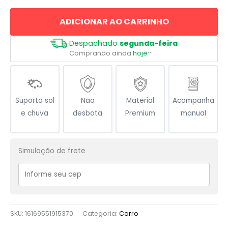
Praga
ADICIONAR AO CARRINHO
-
I
Despachado
segunda-feira
Love
Comprando ainda
hoje
**
Praga
quantidade
Suporta sol
Não
Material
Acompanha
e chuva
desbota
Premium
manual
Simulação de frete
SKU:
16169551915370
Categoria:
Carro