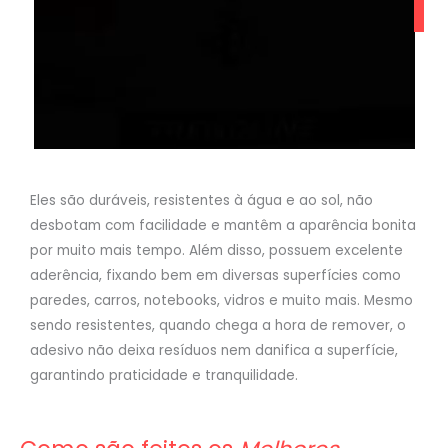
Eles são duráveis, resistentes à água e ao sol, não
desbotam com facilidade e mantêm a aparência bonita
por muito mais tempo. Além disso, possuem excelente
aderência, fixando bem em diversas superfícies como
paredes, carros, notebooks, vidros e muito mais. Mesmo
sendo resistentes, quando chega a hora de remover, o
adesivo não deixa resíduos nem danifica a superfície,
garantindo praticidade e tranquilidade.