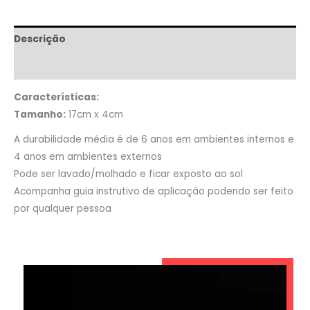
Descrição
Informação adicional
Características:
Tamanho:
17cm x 4cm
A durabilidade média é de 6 anos em ambientes internos e
4 anos em ambientes externos
Pode ser lavado/molhado e ficar exposto ao sol
Acompanha guia instrutivo de aplicação podendo ser feito
por qualquer pessoa