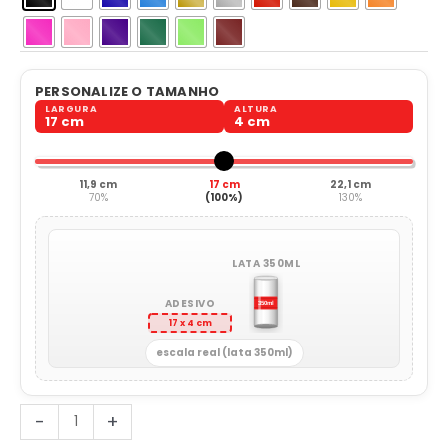
PERSONALIZE O TAMANHO
LARGURA
ALTURA
17 cm
4 cm
11,9 cm
17 cm
22,1 cm
70%
(100%)
130%
LATA 350ML
ADESIVO
17 x 4 cm
escala real (lata 350ml)
Eu
-
+
Amo