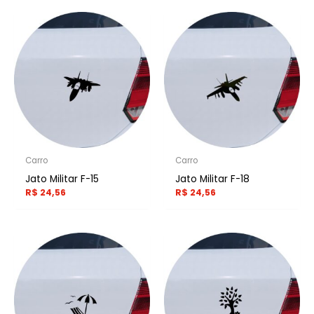
Carro
Carro
Jato Militar F-15
Jato Militar F-18
R$
24,56
R$
24,56