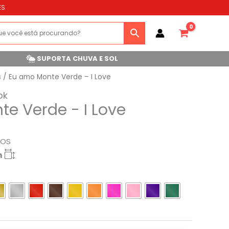
ES
SUPORTA CHUVA E SOL
s
/ Eu amo Monte Verde – I Love
ok
e Verde - I Love
ROS
m