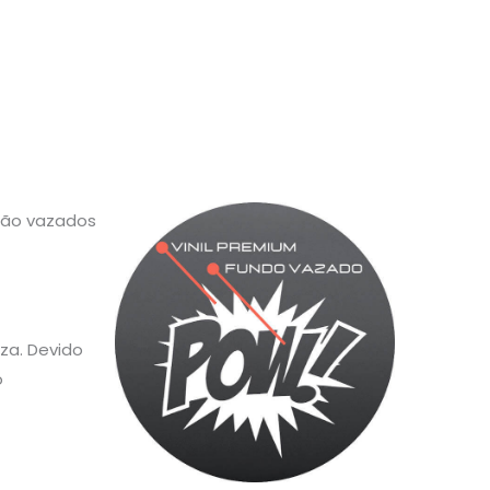
 são vazados
za. Devido
o