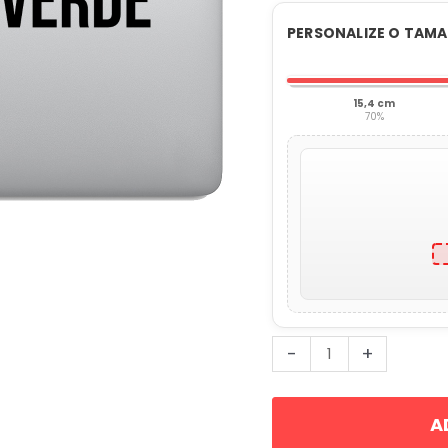
PERSONALIZE O TAM
15,4 cm
70%
Eu
-
+
amo
Monte
A
Verde