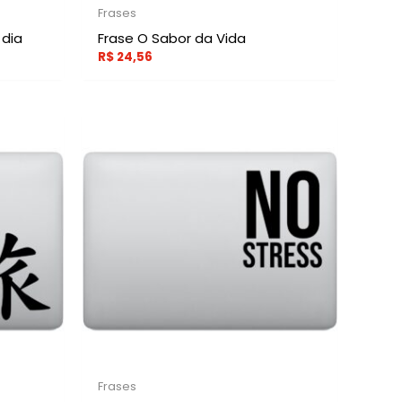
Frases
 dia
Frase O Sabor da Vida
R$
24,56
Frases