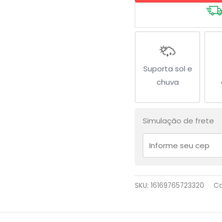
-
I
Love
quantidade
Suporta sol e
chuva
Simulação de frete
SKU:
16169765723320
Ca