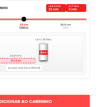
LARGURA
ALTURA
ANHO
22 cm
3 cm
22 cm
28,6 cm
(100%)
130%
LATA 350ML
ADESIVO
22 x 3 cm
escala real (lata 350ml)
DICIONAR AO CARRINHO