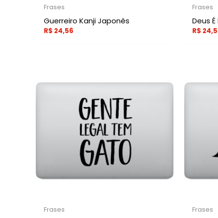
Frases
Frases
Guerreiro Kanji Japonês
Deus É
R$
24,56
R$
24,5
Frases
Frases