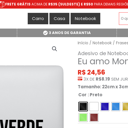
FRETE GRÁTIS
ACIMA DE
R$35 (SULDESTE) E R$50
PARA DEMAIS REGIÕ
Carro
Casa
Notebook
3 ANOS DE GARANTIA
Início
/
Notebook
/
Frase
Adesivo de Notebo
Eu amo Mont
R$
24,56
3X DE
R$8.19
SEM JU
Tamanho: 22cm x 3c
Cor
: Preto