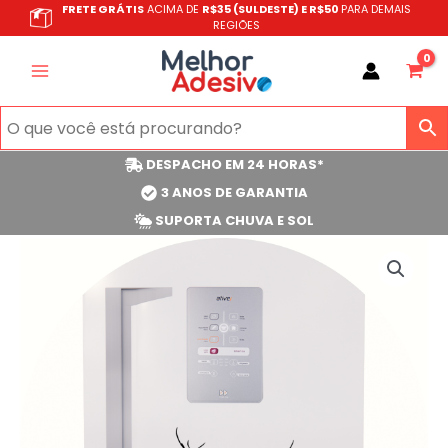
Ir
FRETE GRÁTIS
ACIMA DE
R$35 (SULDESTE) E R$50
PARA DEMAIS
REGIÕES
para
o
conteúdo
DESPACHO EM 24 HORAS*
3 ANOS DE GARANTIA
SUPORTA CHUVA E SOL