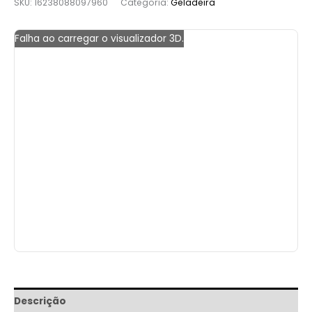
SKU:
16238088097960
Categoria:
Geladeira
Falha ao carregar o visualizador 3D.
Descrição