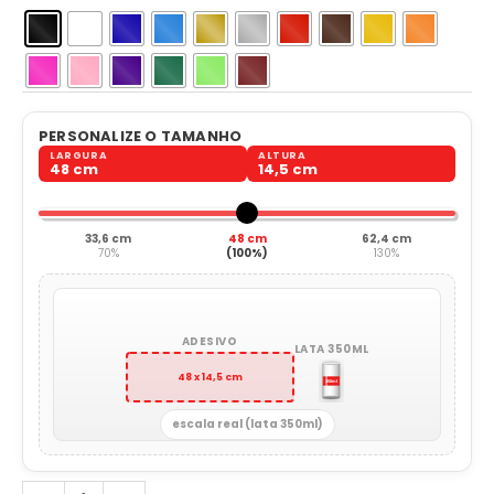
PERSONALIZE O TAMANHO
LARGURA
ALTURA
48 cm
14,5 cm
33,6 cm
48 cm
62,4 cm
70%
(100%)
130%
ADESIVO
LATA 350ML
48 x 14,5 cm
escala real (lata 350ml)
Futebol