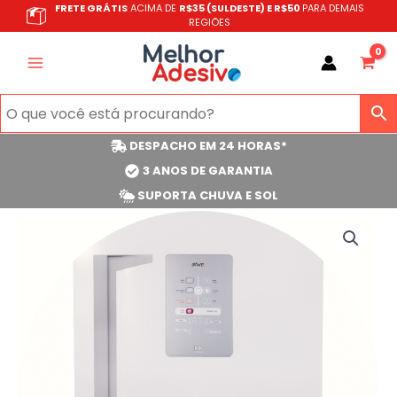
Ir
FRETE GRÁTIS
ACIMA DE
R$35 (SULDESTE) E R$50
PARA DEMAIS
REGIÕES
para
o
conteúdo
DESPACHO EM 24 HORAS*
3 ANOS DE GARANTIA
SUPORTA CHUVA E SOL