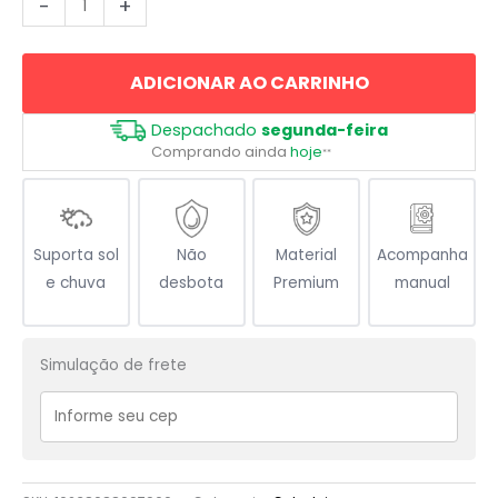
-
+
Goleiro
Defendendo
ADICIONAR AO CARRINHO
Bola
quantidade
Despachado
segunda-feira
Comprando ainda
hoje
**
Suporta sol
Não
Material
Acompanha
e chuva
desbota
Premium
manual
Simulação de frete