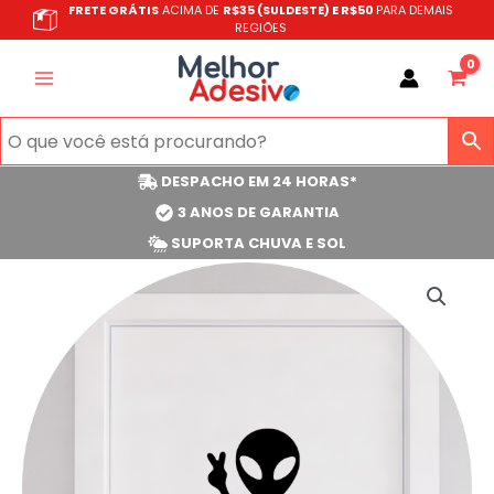
Ir
FRETE GRÁTIS
ACIMA DE
R$35 (SULDESTE) E R$50
PARA DEMAIS
REGIÕES
para
o
conteúdo
DESPACHO EM 24 HORAS*
3 ANOS DE GARANTIA
SUPORTA CHUVA E SOL