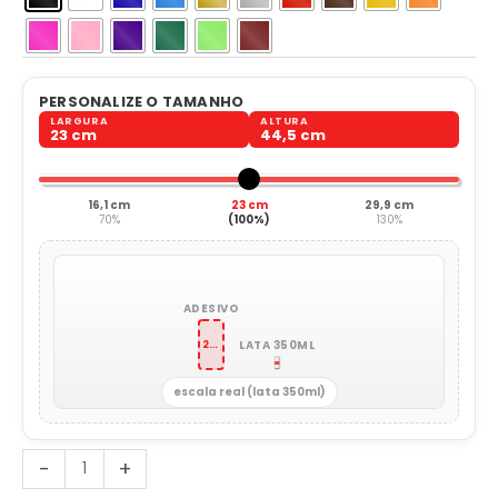
PERSONALIZE O TAMANHO
LARGURA
ALTURA
23 cm
44,5 cm
16,1 cm
23 cm
29,9 cm
70%
(100%)
130%
ADESIVO
LATA 350ML
23 x 44,5 cm
escala real (lata 350ml)
Alienígena
-
+
Paz