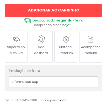
e
ADICIONAR AO CARRINHO
Amor
quantidade
Despachado
segunda-feira
Comprando ainda
hoje
**
Suporta sol
Não
Material
Acompanha
e chuva
desbota
Premium
manual
Simulação de frete
SKU:
16340534278980
Categoria:
Porta