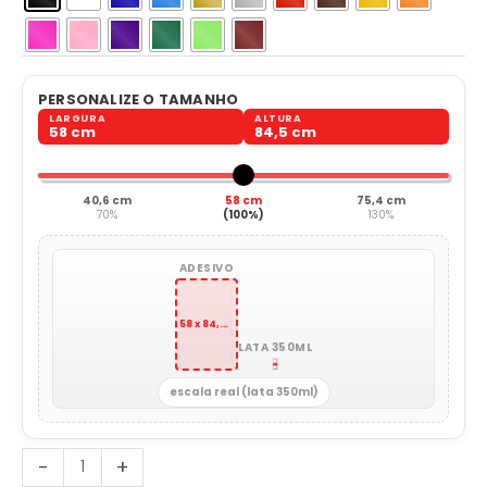
PERSONALIZE O TAMANHO
LARGURA
ALTURA
58 cm
84,5 cm
40,6 cm
58 cm
75,4 cm
70%
(100%)
130%
ADESIVO
58 x 84,5 cm
LATA 350ML
escala real (lata 350ml)
Flor
-
+