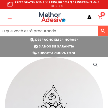
Ir
FRETE GRÁTIS
ACIMA DE
R$35 (SULDESTE) E R$50
PARA DEMAIS
REGIÕES
para
o
conteúdo
DESPACHO EM 24 HORAS*
3 ANOS DE GARANTIA
SUPORTA CHUVA E SOL