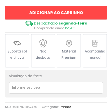
De
Lótus
ADICIONAR AO CARRINHO
Om
quantidade
Despachado
segunda-feira
Comprando ainda
hoje
**
Suporta sol
Não
Material
Acompanha
e chuva
desbota
Premium
manual
Simulação de frete
SKU:
16387978157470
Categoria:
Parede