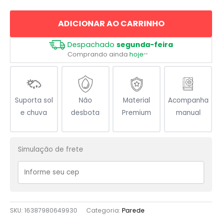
Espaço
ADICIONAR AO CARRINHO
quantidade
Despachado
segunda-feira
Comprando ainda
hoje
**
Suporta sol
Não
Material
Acompanha
e chuva
desbota
Premium
manual
Simulação de frete
SKU:
16387980649930
Categoria:
Parede