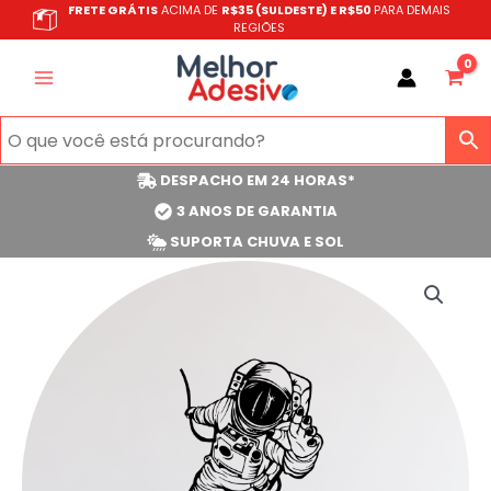
Ir
FRETE GRÁTIS
ACIMA DE
R$35 (SULDESTE) E R$50
PARA DEMAIS
REGIÕES
para
o
conteúdo
DESPACHO EM 24 HORAS*
3 ANOS DE GARANTIA
SUPORTA CHUVA E SOL