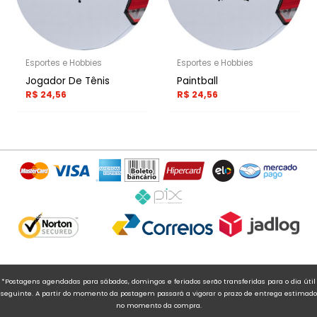
Esportes e Hobbies
Esportes e Hobbies
Jogador De Tênis
Paintball
R$
24,56
R$
24,56
*Postagens agendadas para sábados, domingos e feriados serão transferidas para o dia útil
seguinte. A partir do momento da postagem passará a vigorar o prazo de entrega estimado
no momento da compra.