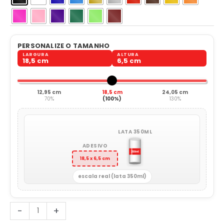
PERSONALIZE O TAMANHO
LARGURA
ALTURA
18,5 cm
6,5 cm
12,95 cm
18,5 cm
24,05 cm
70%
(100%)
130%
LATA 350ML
ADESIVO
18,5 x 6,5 cm
escala real (lata 350ml)
Brevê
-
+
Paraquedista