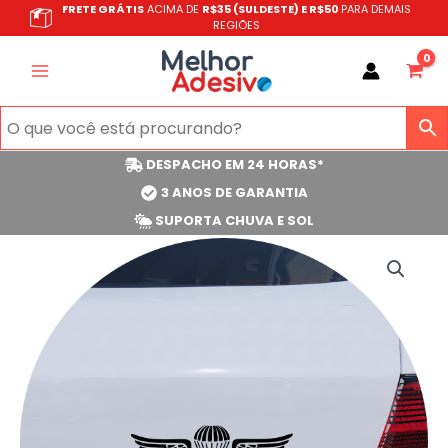
Ir
FRETE GRÁTIS
ACIMA DE
R$35 (SULDESTE) E R$50
PARA DEMAIS
REGIÕES
para
o
conteúdo
DESPACHO EM 24 HORAS*
3 ANOS DE GARANTIA
SUPORTA CHUVA E SOL