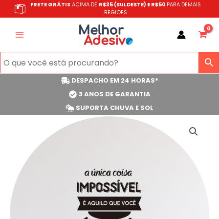
Ir
FRETE GRÁTIS
ACIMA DE
R$35 (SULDESTE) E R$50
PARA DEMAIS
REGIÕES
para
o
conteúdo
DESPACHO EM 24 HORAS*
3 ANOS DE GARANTIA
SUPORTA CHUVA E SOL