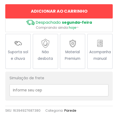
É
ADICIONAR AO CARRINHO
Não
Tentar
Despachado
segunda-feira
quantidade
Comprando ainda
hoje
**
Suporta sol
Não
Material
Acompanha
e chuva
desbota
Premium
manual
Simulação de frete
SKU:
16394927687380
Categoria:
Parede