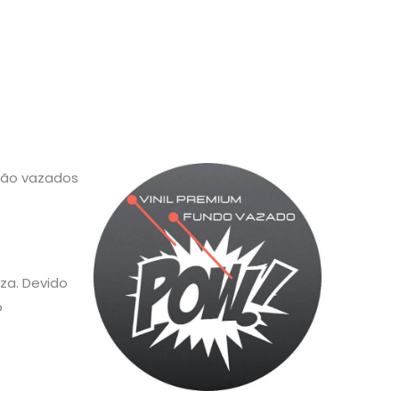
 são vazados
za. Devido
o