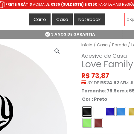
FRETE GRÁTIS
ACIMA DE
R$35 (SULDESTE) E R$50
PARA DEMAIS REGIÕ
Carro
Casa
Notebook
3 ANOS DE GARANTIA
Início
/
Casa
/
Parede
/ L
Adesivo de Casa
Love Family
R$
73,87
3X DE
R$24.62
SEM J
Tamanho: 75.5cm x 
Cor
: Preto