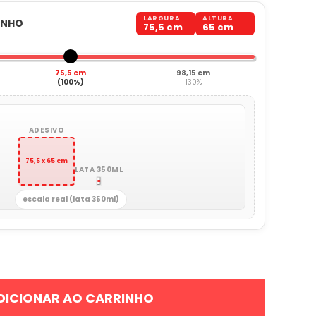
LARGURA
ALTURA
ANHO
75,5 cm
65 cm
75,5 cm
98,15 cm
(100%)
130%
ADESIVO
75,5 x 65 cm
LATA 350ML
escala real (lata 350ml)
DICIONAR AO CARRINHO