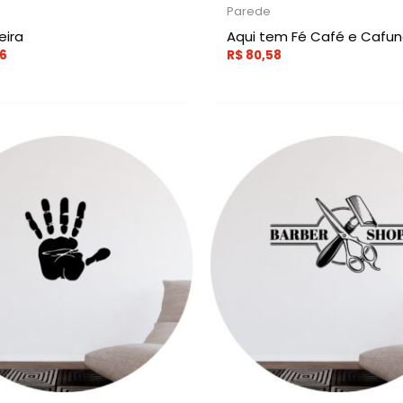
Parede
eira
Aqui tem Fé Café e Cafu
6
R$
80,58