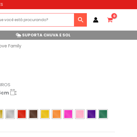
ES
SUPORTA CHUVA E SOL
ove Family
UROS
65cm