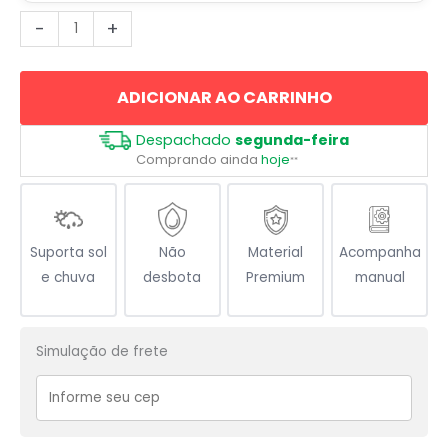
Turismo
-
+
Viajem
Paris
ADICIONAR AO CARRINHO
New
York
Despachado
segunda-feira
London
Comprando ainda
hoje
**
Rio
quantidade
Suporta sol
Não
Material
Acompanha
e chuva
desbota
Premium
manual
Simulação de frete