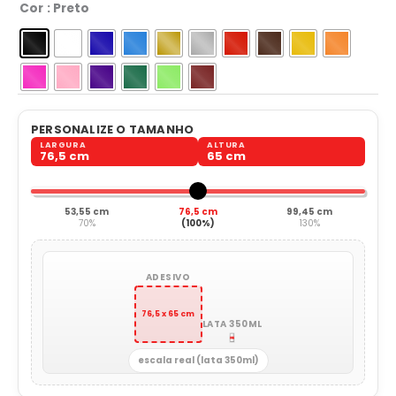
Cor
: Preto
PERSONALIZE O TAMANHO
LARGURA
ALTURA
76,5 cm
65 cm
53,55 cm
76,5 cm
99,45 cm
70%
(100%)
130%
ADESIVO
76,5 x 65 cm
LATA 350ML
escala real (lata 350ml)