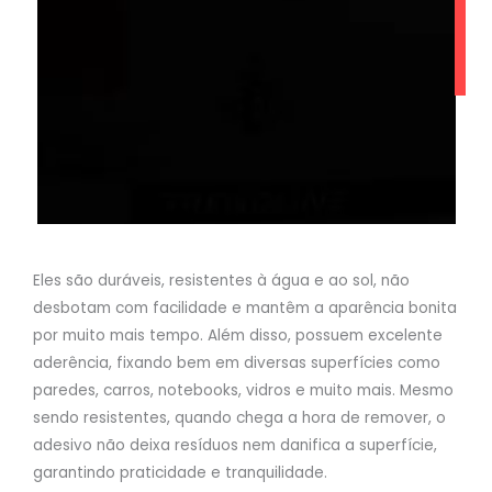
Eles são duráveis, resistentes à água e ao sol, não
desbotam com facilidade e mantêm a aparência bonita
por muito mais tempo. Além disso, possuem excelente
aderência, fixando bem em diversas superfícies como
paredes, carros, notebooks, vidros e muito mais. Mesmo
sendo resistentes, quando chega a hora de remover, o
adesivo não deixa resíduos nem danifica a superfície,
garantindo praticidade e tranquilidade.