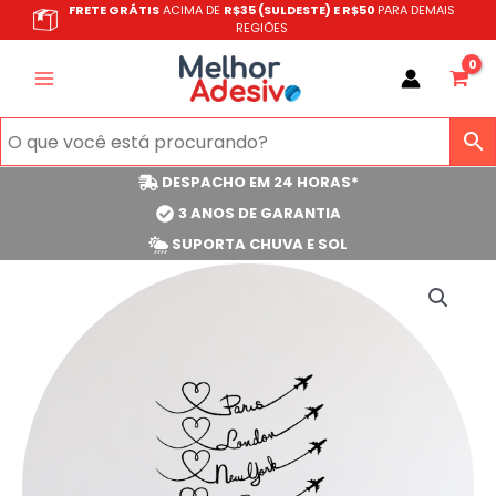
Ir
FRETE GRÁTIS
ACIMA DE
R$35 (SULDESTE) E R$50
PARA DEMAIS
REGIÕES
para
o
conteúdo
DESPACHO EM 24 HORAS*
3 ANOS DE GARANTIA
SUPORTA CHUVA E SOL