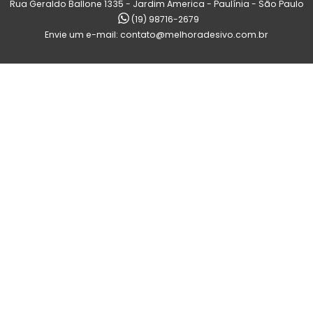
Rua Geraldo Ballone 1335 - Jardim America - Paulínia - São Paulo
(19) 98716-2679
Envie um e-mail:
contato@melhoradesivo.com.br