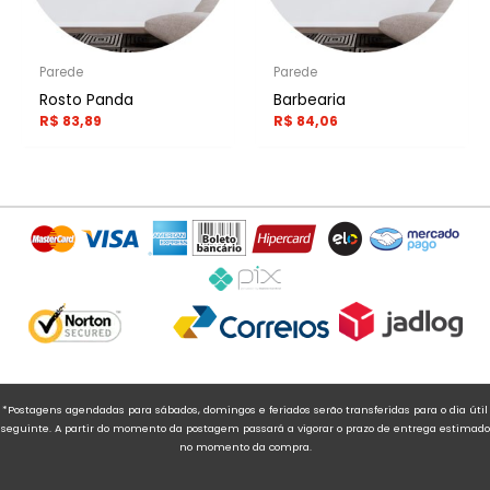
Parede
Parede
Rosto Panda
Barbearia
R$
83,89
R$
84,06
*Postagens agendadas para sábados, domingos e feriados serão transferidas para o dia útil
seguinte. A partir do momento da postagem passará a vigorar o prazo de entrega estimado
no momento da compra.