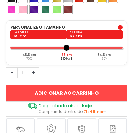
PERSONALIZE O TAMANHO
LARGURA
ALTURA
65 cm
67 cm
45,5 cm
65 cm
84,5 cm
70%
(100%)
130%
Kanji
-
+
Japoês
Deus
ADICIONAR AO CARRINHO
quantidade
Despachado ainda
hoje
Comprando dentro de
7h 40min
**