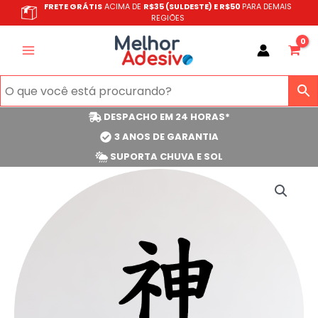
Ir
FRETE GRÁTIS
ACIMA DE
R$35 (SULDESTE) E R$50
PARA DEMAIS
REGIÕES
para
o
conteúdo
DESPACHO EM 24 HORAS*
3 ANOS DE GARANTIA
SUPORTA CHUVA E SOL