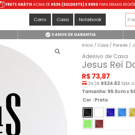
FRETE GRÁTIS
ACIMA DE
R$35 (SULDESTE) E R$50
PARA DEMAIS REGIÕ
Carro
Casa
Notebook
3 ANOS DE GARANTIA
Início
/
Casa
/
Parede
/ J
Adesivo de Casa
Jesus Rei D
R$
73,87
3X DE
R$24.62
SEM J
Tamanho: 95.5cm x 
Cor
: Preto