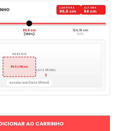
LARGURA
ALTURA
ANHO
95,5 cm
58 cm
95,5 cm
124,15 cm
(100%)
130%
ADESIVO
95,5 x 58 cm
LATA 350ML
escala real (lata 350ml)
DICIONAR AO CARRINHO