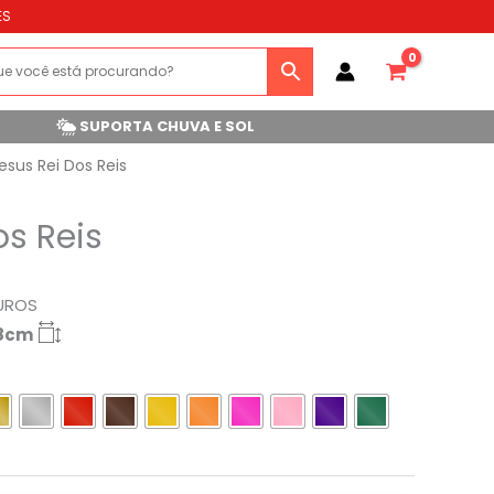
ES
SUPORTA CHUVA E SOL
esus Rei Dos Reis
os Reis
UROS
58cm