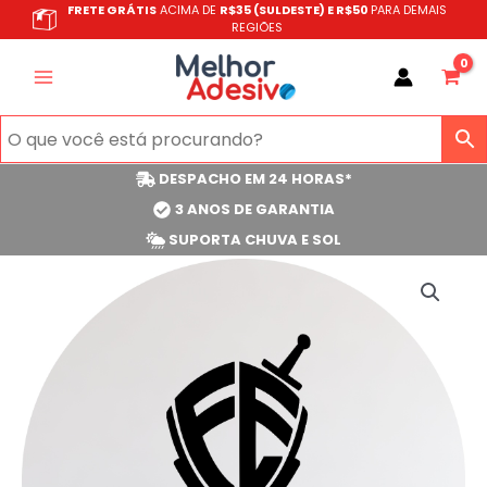
Ir
FRETE GRÁTIS
ACIMA DE
R$35 (SULDESTE) E R$50
PARA DEMAIS
REGIÕES
para
o
conteúdo
DESPACHO EM 24 HORAS*
3 ANOS DE GARANTIA
SUPORTA CHUVA E SOL