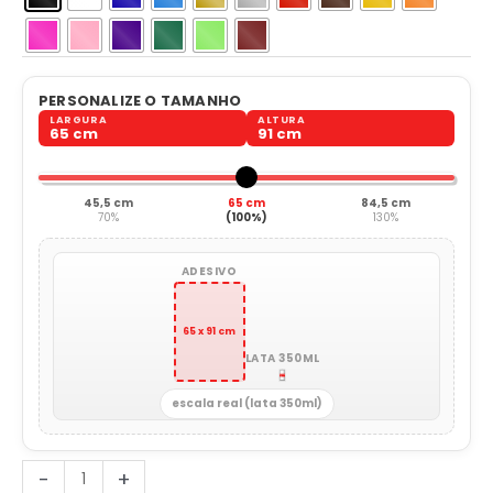
PERSONALIZE O TAMANHO
LARGURA
ALTURA
65 cm
91 cm
45,5 cm
65 cm
84,5 cm
70%
(100%)
130%
ADESIVO
65 x 91 cm
LATA 350ML
escala real (lata 350ml)
Escudo
-
+