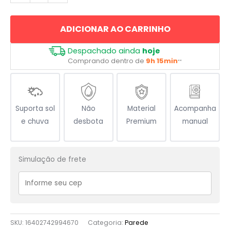
da
Fé
ADICIONAR AO CARRINHO
quantidade
Despachado ainda
hoje
Comprando dentro de
9h 15min
**
Suporta sol
Não
Material
Acompanha
e chuva
desbota
Premium
manual
Simulação de frete
SKU:
16402742994670
Categoria:
Parede