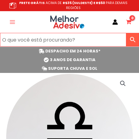
Ir
FRETE GRÁTIS
ACIMA DE
R$35 (SULDESTE) E R$50
PARA DEMAIS
REGIÕES
para
o
conteúdo
DESPACHO EM 24 HORAS*
3 ANOS DE GARANTIA
SUPORTA CHUVA E SOL