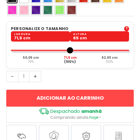
PERSONALIZE O TAMANHO
LARGURA
ALTURA
71,5 cm
65 cm
50,05 cm
71,5 cm
92,95 cm
70%
(100%)
130%
Signo
-
+
Zodíaco
Libra
ADICIONAR AO CARRINHO
quantidade
Despachado
amanhã
Comprando ainda
hoje
**