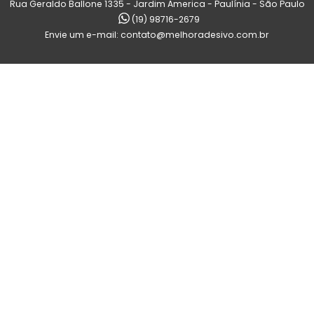
Rua Geraldo Ballone 1335 - Jardim America - Paulínia - São Paulo
(19) 98716-2679
Envie um e-mail:
contato@melhoradesivo.com.br