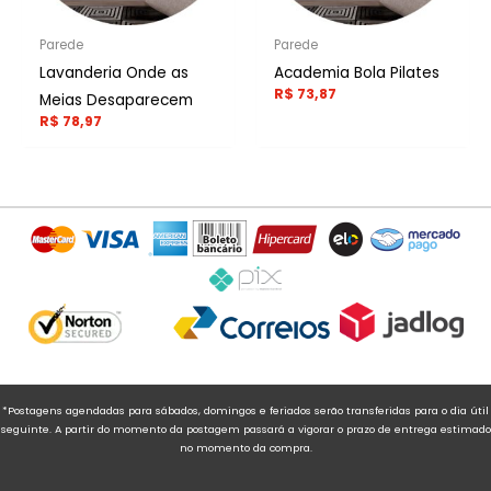
Parede
Parede
Lavanderia Onde as
Academia Bola Pilates
R$
73,87
Meias Desaparecem
R$
78,97
*Postagens agendadas para sábados, domingos e feriados serão transferidas para o dia útil
seguinte. A partir do momento da postagem passará a vigorar o prazo de entrega estimado
no momento da compra.