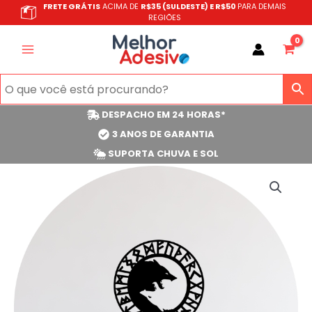
Ir
FRETE GRÁTIS
ACIMA DE
R$35 (SULDESTE) E R$50
PARA DEMAIS
REGIÕES
para
o
conteúdo
DESPACHO EM 24 HORAS*
3 ANOS DE GARANTIA
SUPORTA CHUVA E SOL