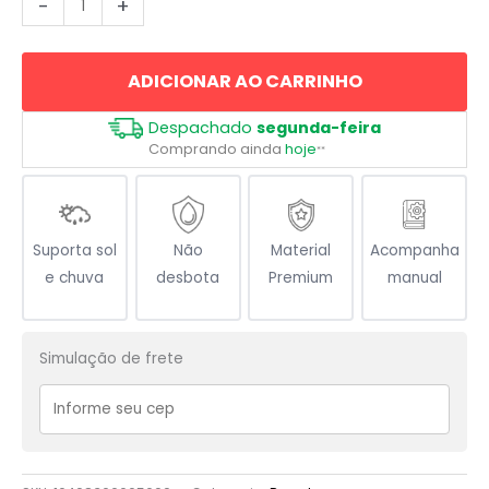
-
+
Viking
Runa
ADICIONAR AO CARRINHO
Fenrir
Ragnarok
Despachado
segunda-feira
quantidade
Comprando ainda
hoje
**
Suporta sol
Não
Material
Acompanha
e chuva
desbota
Premium
manual
Simulação de frete