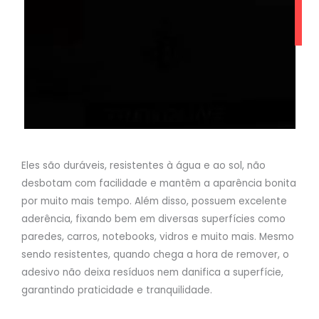
Eles são duráveis, resistentes à água e ao sol, não
desbotam com facilidade e mantêm a aparência bonita
por muito mais tempo. Além disso, possuem excelente
aderência, fixando bem em diversas superfícies como
paredes, carros, notebooks, vidros e muito mais. Mesmo
sendo resistentes, quando chega a hora de remover, o
adesivo não deixa resíduos nem danifica a superfície,
garantindo praticidade e tranquilidade.