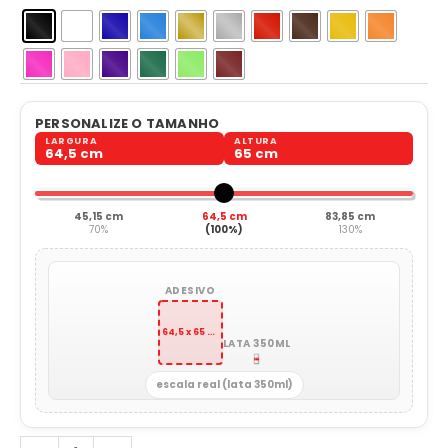
PERSONALIZE O TAMANHO
LARGURA
ALTURA
64,5 cm
65 cm
45,15 cm
64,5 cm
83,85 cm
70%
(100%)
130%
ADESIVO
64,5 x 65 cm
LATA 350ML
escala real (lata 350ml)
Nórdico