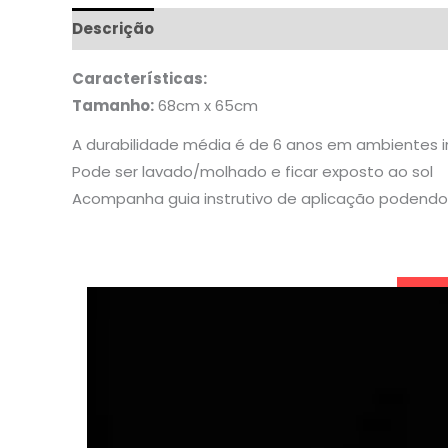
Descrição
Informação adicional
Características:
Tamanho:
68cm x 65cm
A durabilidade média é de 6 anos em ambientes 
Pode ser lavado/molhado e ficar exposto ao sol
Acompanha guia instrutivo de aplicação podendo 