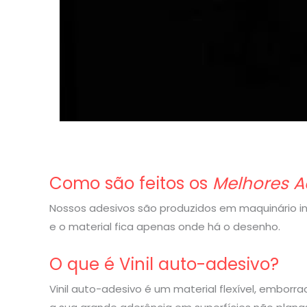
Como são feitos os
Melhores A
Nossos adesivos são produzidos em maquinário indu
e o material fica apenas onde há o desenho.
O que é Vinil auto-adesivo?
Vinil auto-adesivo é um material flexível, embor