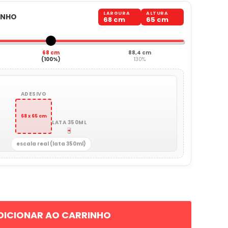
LARGURA
ALTURA
ANHO
68 cm
65 cm
68 cm
88,4 cm
(100%)
130%
ADESIVO
68 x 65 cm
LATA 350ML
escala real (lata 350ml)
DICIONAR AO CARRINHO