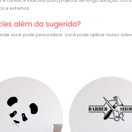
 e curvas, é indicado para projetos de longa duração, com
s e externos.
cies além da sugerida?
nde você pode personalizar. Você pode aplicar nosso ade