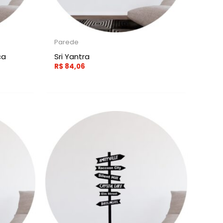
Parede
ca
Sri Yantra
R$
84,06