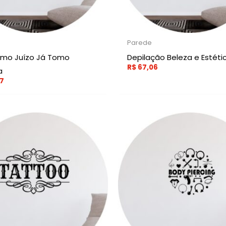
Parede
mo Juízo Já Tomo
Depilação Beleza e Estéti
R$
67,06
a
7