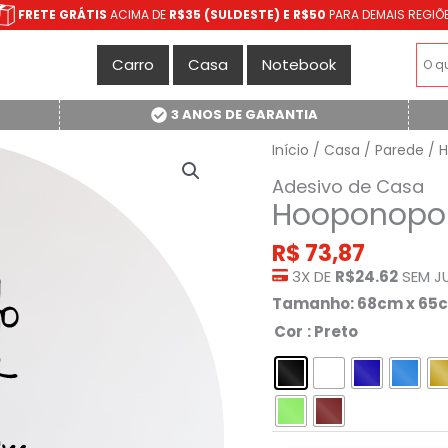
FRETE GRÁTIS
ACIMA DE
R$35 (SULDESTE) E R$50
PARA DEMAIS REGIÕ
Carro
Casa
Notebook
3 ANOS DE GARANTIA
Início
/
Casa
/
Parede
/ H
Adesivo de Casa
Hooponopon
R$
73,87
3X DE
R$24.62
SEM J
Tamanho: 68cm x 65
Cor
: Preto