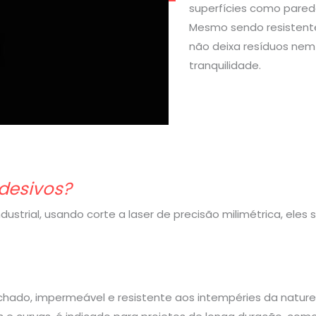
superfícies como parede
Mesmo sendo resistente
não deixa resíduos nem 
tranquilidade.
desivos?
strial, usando corte a laser de precisão milimétrica, eles
rachado, impermeável e resistente aos intempéries da nature