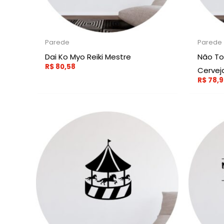
Parede
Parede
Dai Ko Myo Reiki Mestre
Não To
R$
80,58
Cervej
R$
78,9