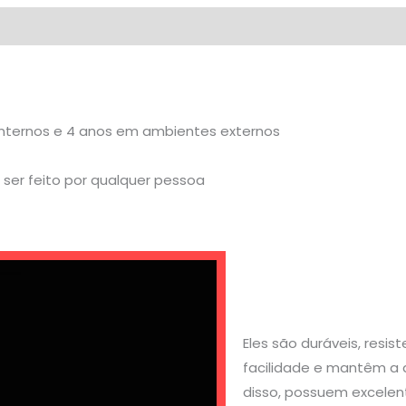
internos e 4 anos em ambientes externos
ser feito por qualquer pessoa
Eles são duráveis, resi
facilidade e mantêm a 
disso, possuem excelen