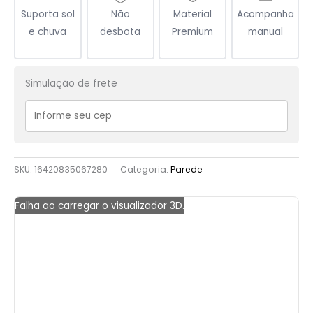
Suporta sol
Não
Material
Acompanha
e chuva
desbota
Premium
manual
Simulação de frete
SKU:
16420835067280
Categoria:
Parede
Falha ao carregar o visualizador 3D.