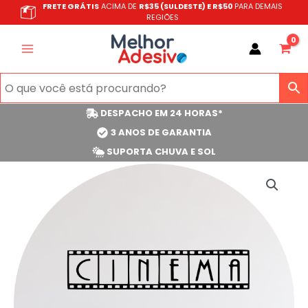
Ir
FRETE GRÁTIS
ACIMA DE
R$35 (SULDESTE) E R$50
PARA DEMAIS
REGIÕES
para
o
conteúdo
DESPACHO EM 24 HORAS*
3 ANOS DE GARANTIA
SUPORTA CHUVA E SOL