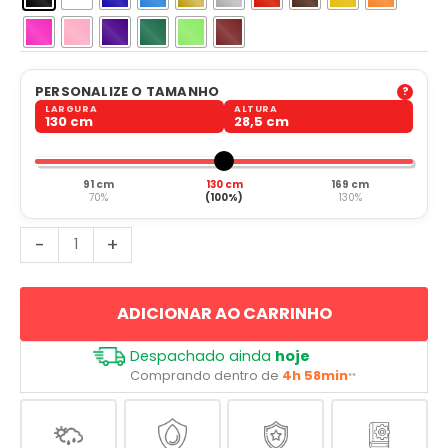
PERSONALIZE O TAMANHO
LARGURA
ALTURA
130 cm
28,5 cm
91 cm
130 cm
169 cm
70%
(100%)
130%
Cinema
-
+
Letreiro
Vintage
ADICIONAR AO CARRINHO
quantidade
Despachado ainda
hoje
Comprando dentro de
4h 58min
**