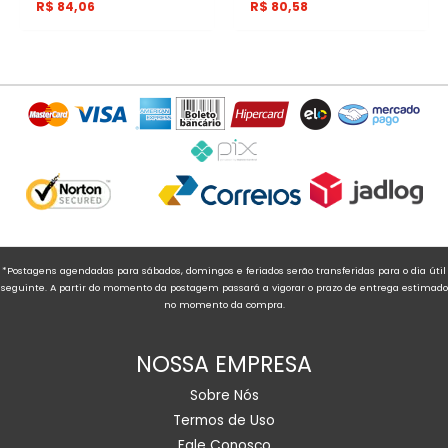
R$
84,06
R$
80,58
*Postagens agendadas para sábados, domingos e feriados serão transferidas para o dia útil
seguinte. A partir do momento da postagem passará a vigorar o prazo de entrega estimado
no momento da compra.
NOSSA EMPRESA
Sobre Nós
Termos de Uso
Fale Conosco