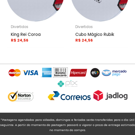
Divertidos
Divertidos
King Rei Coroa
Cubo Mágico Rubik
R$
24,56
R$
24,56
*Postagens agendadas para sábados, domingos e feriados serão transferidas para o dia útil
seguinte. A partir do momento da postagem passará a vigorar o prazo de entrega estimado
no momento da compra.