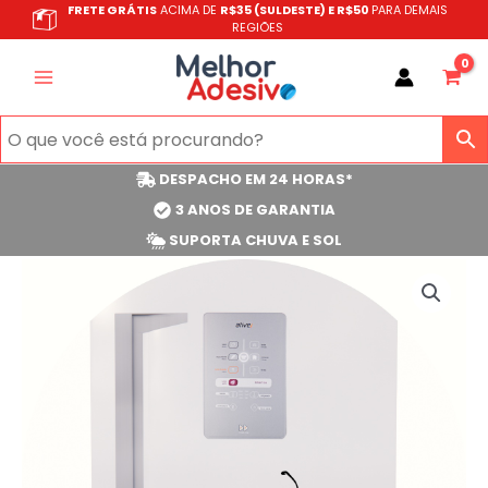
Ir
FRETE GRÁTIS
ACIMA DE
R$35 (SULDESTE) E R$50
PARA DEMAIS
REGIÕES
para
o
conteúdo
DESPACHO EM 24 HORAS*
3 ANOS DE GARANTIA
SUPORTA CHUVA E SOL