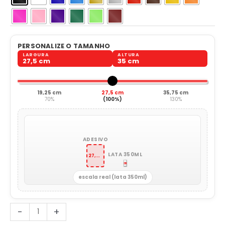
PERSONALIZE O TAMANHO
LARGURA
ALTURA
27,5 cm
35 cm
19,25 cm
27,5 cm
35,75 cm
70%
(100%)
130%
ADESIVO
LATA 350ML
27,5 x 35 cm
escala real (lata 350ml)
Cupcake
-
+
quantidade