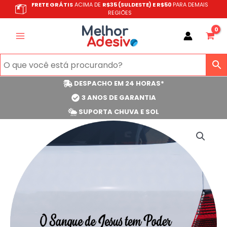
Ir
FRETE GRÁTIS
ACIMA DE
R$35 (SULDESTE) E R$50
PARA DEMAIS
REGIÕES
para
o
conteúdo
DESPACHO EM 24 HORAS*
3 ANOS DE GARANTIA
SUPORTA CHUVA E SOL