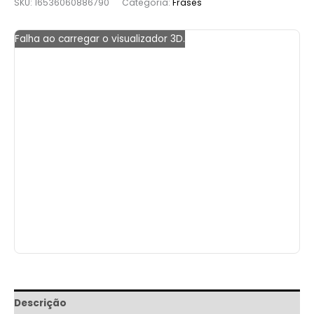
SKU:
16536060886790
Categoria:
Frases
Falha ao carregar o visualizador 3D.
Descrição