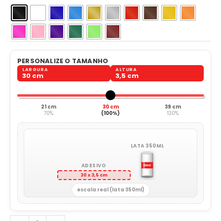
PERSONALIZE O TAMANHO
LARGURA
ALTURA
30 cm
3,5 cm
21 cm
30 cm
39 cm
70%
(100%)
130%
LATA 350ML
ADESIVO
30 x 3,5 cm
escala real (lata 350ml)
Frase