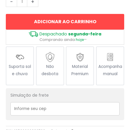
-
+
O
Sangue
ADICIONAR AO CARRINHO
De
Jesus
Despachado
segunda-feira
Tem
Comprando ainda
hoje
**
Poder
quantidade
Suporta sol
Não
Material
Acompanha
e chuva
desbota
Premium
manual
Simulação de frete