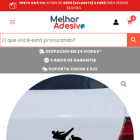
Ir
FRETE GRÁTIS
ACIMA DE
R$35 (SULDESTE) E R$50
PARA DEMAIS
REGIÕES
para
o
conteúdo
DESPACHO EM 24 HORAS*
3 ANOS DE GARANTIA
SUPORTA CHUVA E SOL