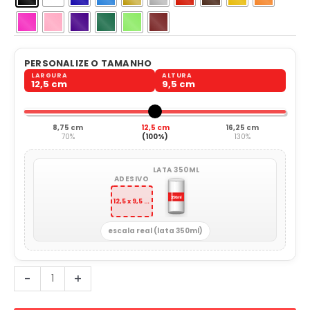
PERSONALIZE O TAMANHO
LARGURA
ALTURA
12,5 cm
9,5 cm
8,75 cm
12,5 cm
16,25 cm
70%
(100%)
130%
LATA 350ML
ADESIVO
12,5 x 9,5 cm
escala real (lata 350ml)
Jogando
-
+
Capoeira
quantidade