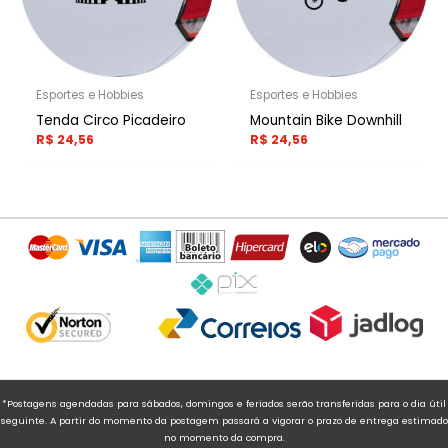
Esportes e Hobbies
Esportes e Hobbies
Tenda Circo Picadeiro
Mountain Bike Downhill
R$
24,56
R$
24,56
*Postagens agendadas para sábados, domingos e feriados serão transferidas para o dia útil
seguinte. A partir do momento da postagem passará a vigorar o prazo de entrega estimado
no momento da compra.