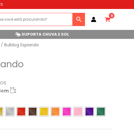
ES
SUPORTA CHUVA E SOL
/ Bulldog Espiando
iando
ROS
.5cm