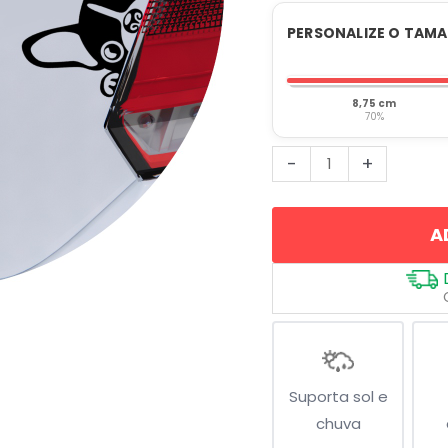
PERSONALIZE O TAM
8,75 cm
70%
Bulldog
-
+
Espiando
quantidade
A
Suporta sol e
chuva