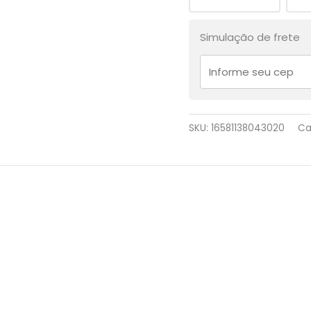
Simulação de frete
SKU:
16581138043020
Ca