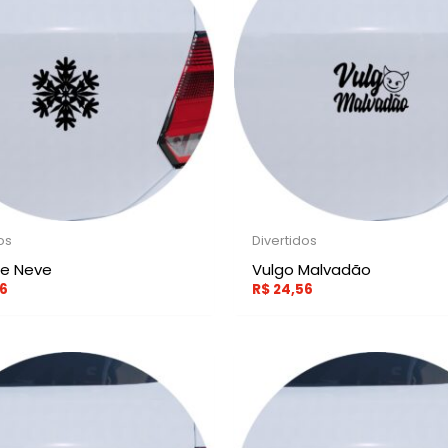
os
Divertidos
De Neve
Vulgo Malvadão
6
R$
24,56