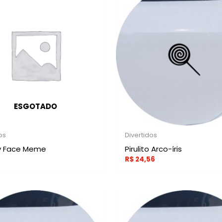
ESGOTADO
os
Divertidos
y Face Meme
Pirulito Arco-íris
R$
24,56