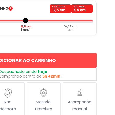
LARGURA
ALTURA
ANHO
12,5 cm
8,5 cm
12,5 cm
16,25 cm
(100%)
130%
DICIONAR AO CARRINHO
Despachado ainda
hoje
Comprando dentro de
5h 42min
**
Não
Material
Acompanha
desbota
Premium
manual