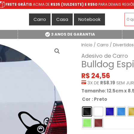
FRETE GRÁTIS
ACIMA DE
R$35 (SULDESTE) E R$50
PARA DEMAIS REGIÕ
Carro
Casa
Notebook
3 ANOS DE GARANTIA
Início
/
Carro
/
Divertidos
Adesivo de Carro
Bulldog Esp
R$
24,56
3X DE
R$8.19
SEM JU
Tamanho: 12.5cm x 8
Cor
: Preto