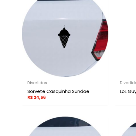
Divertidos
Divertid
Sorvete Casquinha Sundae
LoL Gu
R$
24,56