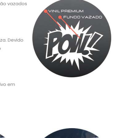
 são vazados
za. Devido
o
sivo em