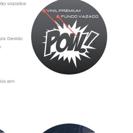
 são vazados
za. Devido
o
sivo em