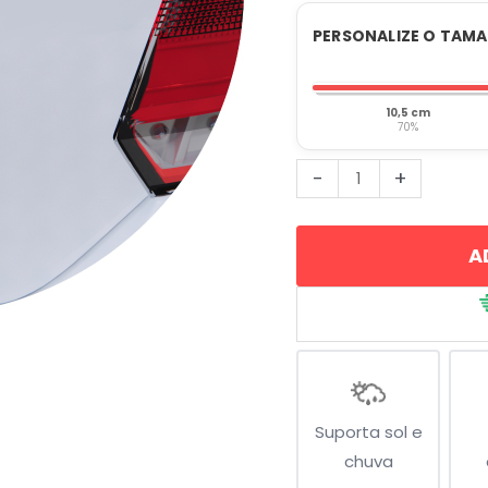
PERSONALIZE O TAM
10,5 cm
70%
Avião
-
+
de
Papel
A
Voando
quantidade
Suporta sol e
chuva