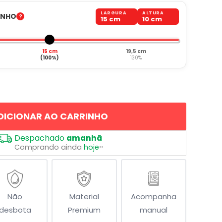
LARGURA
ALTURA
ANHO
15 cm
10 cm
15 cm
19,5 cm
(100%)
130%
DICIONAR AO CARRINHO
Despachado
amanhã
Comprando ainda
hoje
**
Não
Material
Acompanha
desbota
Premium
manual