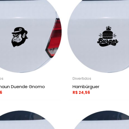
os
Divertidos
chaun Duende Gnomo
Hambúrguer
6
R$
24,56