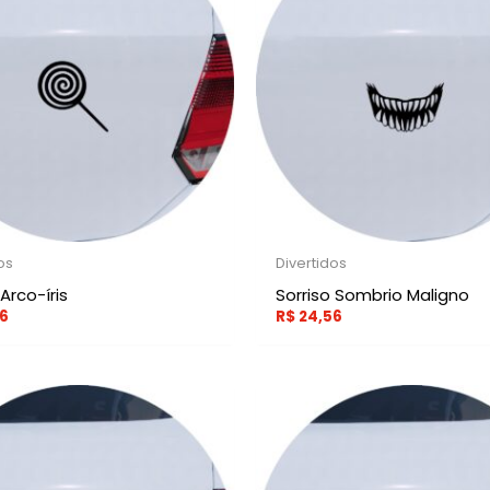
os
Divertidos
 Arco-íris
Sorriso Sombrio Maligno
6
R$
24,56