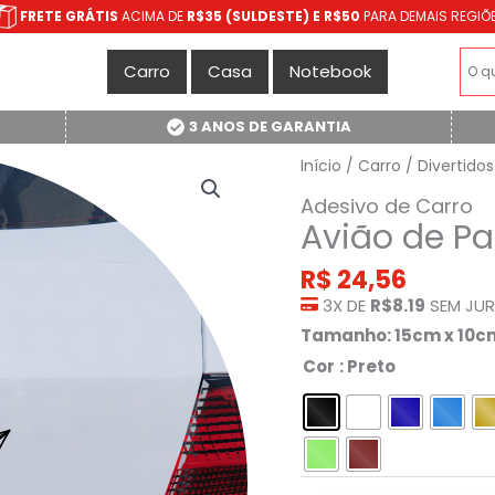
FRETE GRÁTIS
ACIMA DE
R$35 (SULDESTE) E R$50
PARA DEMAIS REGIÕ
Carro
Casa
Notebook
3 ANOS DE GARANTIA
Início
/
Carro
/
Divertidos
Adesivo de Carro
Avião de P
R$
24,56
3X DE
R$8.19
SEM JU
Tamanho: 15cm x 10c
Cor
: Preto