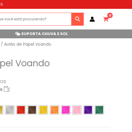
ES
SUPORTA CHUVA E SOL
/ Avião de Papel Voando
apel Voando
ROS
m