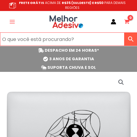
Ir
FRETE GRÁTIS
ACIMA DE
R$35 (SULDESTE) E R$50
PARA DEMAIS
REGIÕES
para
o
conteúdo
DESPACHO EM 24 HORAS*
3 ANOS DE GARANTIA
SUPORTA CHUVA E SOL