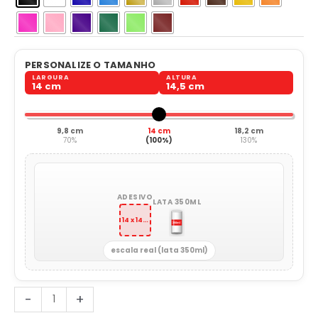
PERSONALIZE O TAMANHO
LARGURA
ALTURA
14 cm
14,5 cm
9,8 cm
14 cm
18,2 cm
70%
(100%)
130%
ADESIVO
LATA 350ML
14 x 14,5 cm
escala real (lata 350ml)
Aranha
-
+
Teia