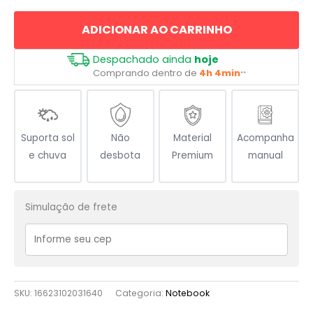
de
ADICIONAR AO CARRINHO
Viúva
Negra
Despachado ainda
hoje
quantidade
Comprando dentro de
4h 4min
**
Suporta sol
Não
Material
Acompanha
e chuva
desbota
Premium
manual
Simulação de frete
SKU:
16623102031640
Categoria:
Notebook