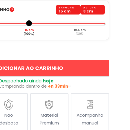
LARGURA
ALTURA
ANHO
15 cm
8 cm
15 cm
19,5 cm
(100%)
130%
DICIONAR AO CARRINHO
Despachado ainda
hoje
Comprando dentro de
4h 33min
**
Não
Material
Acompanha
desbota
Premium
manual