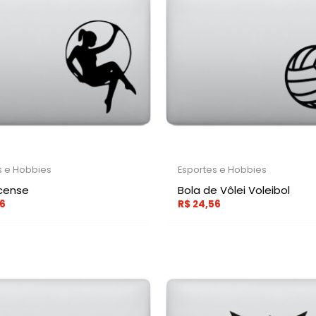
s e Hobbies
Esportes e Hobbies
rcense
Bola de Vôlei Voleibol
6
R$
24,56