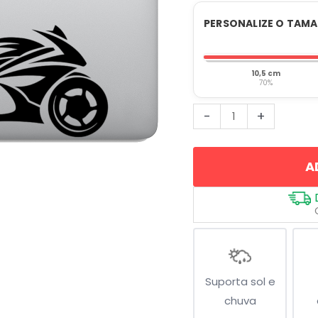
PERSONALIZE O TAM
10,5 cm
70%
Moto
-
+
Esporte
Speed
A
quantidade
Suporta sol e
chuva