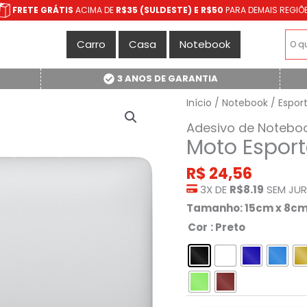
FRETE GRÁTIS
ACIMA DE
R$35 (SULDESTE) E R$50
PARA DEMAIS REGIÕ
Carro
Casa
Notebook
3 ANOS DE GARANTIA
Início
/
Notebook
/
Espor
Adesivo de Notebo
Moto Espor
R$
24,56
3X DE
R$8.19
SEM JU
Tamanho: 15cm x 8c
Cor
: Preto