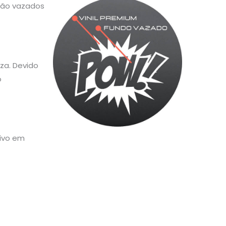
 são vazados
za. Devido
o
sivo em