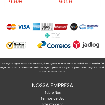
R$
24,56
R$
24,56
*Postagens agendadas para sábados, domingos e feriados serão transferidas para o dia útil
seguinte. A partir do momento da postagem passará a vigorar o prazo de entrega estimado
no momento da compra.
NOSSA EMPRESA
Sobre Nós
Termos de Uso
Fale Conosco