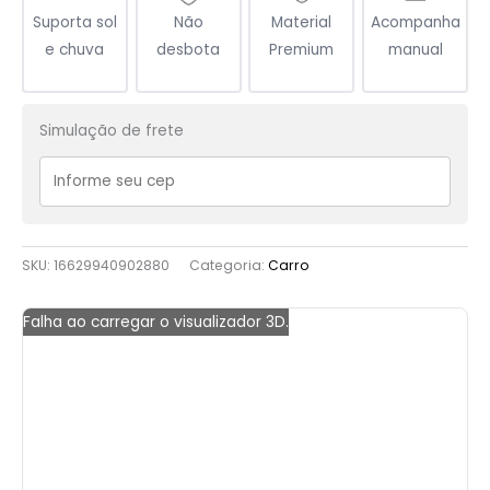
Suporta sol
Não
Material
Acompanha
e chuva
desbota
Premium
manual
Simulação de frete
SKU:
16629940902880
Categoria:
Carro
Falha ao carregar o visualizador 3D.