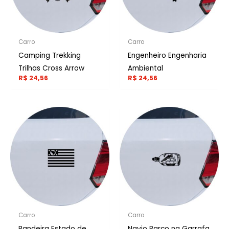
Carro
Carro
Camping Trekking
Engenheiro Engenharia
Trilhas Cross Arrow
Ambiental
R$
24,56
R$
24,56
Carro
Carro
Bandeira Estado de
Navio Barco na Garrafa