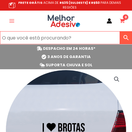
Ir
FRETE GRÁTIS
ACIMA DE
R$35 (SULDESTE) E R$50
PARA DEMAIS
REGIÕES
para
o
conteúdo
DESPACHO EM 24 HORAS*
3 ANOS DE GARANTIA
SUPORTA CHUVA E SOL