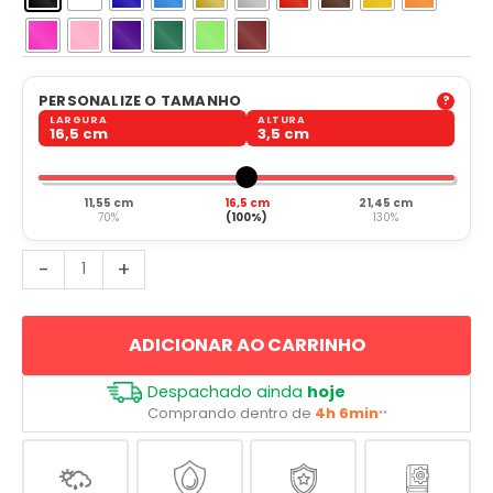
PERSONALIZE O TAMANHO
LARGURA
ALTURA
16,5 cm
3,5 cm
11,55 cm
16,5 cm
21,45 cm
70%
(100%)
130%
Eu
-
+
amo
Brotas
ADICIONAR AO CARRINHO
-
I
Despachado ainda
hoje
Love
Comprando dentro de
4h 6min
**
Brotas
quantidade