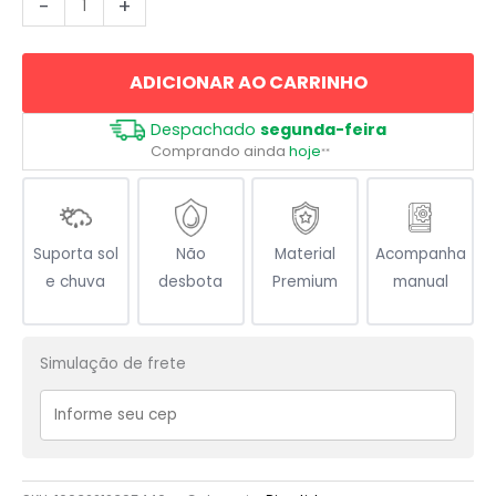
-
+
Touch
My
ADICIONAR AO CARRINHO
Truck
Caminhonete
Despachado
segunda-feira
quantidade
Comprando ainda
hoje
**
Suporta sol
Não
Material
Acompanha
e chuva
desbota
Premium
manual
Simulação de frete