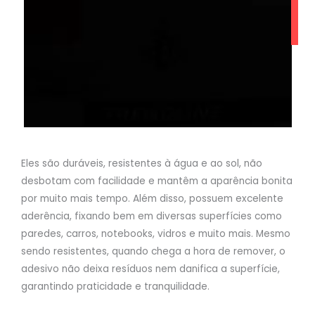
Eles são duráveis, resistentes à água e ao sol, não
desbotam com facilidade e mantêm a aparência bonita
por muito mais tempo. Além disso, possuem excelente
aderência, fixando bem em diversas superfícies como
paredes, carros, notebooks, vidros e muito mais. Mesmo
sendo resistentes, quando chega a hora de remover, o
adesivo não deixa resíduos nem danifica a superfície,
garantindo praticidade e tranquilidade.