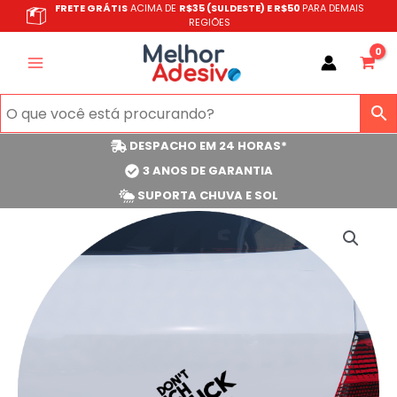
Ir
FRETE GRÁTIS
ACIMA DE
R$35 (SULDESTE) E R$50
PARA DEMAIS
REGIÕES
para
o
conteúdo
DESPACHO EM 24 HORAS*
3 ANOS DE GARANTIA
SUPORTA CHUVA E SOL