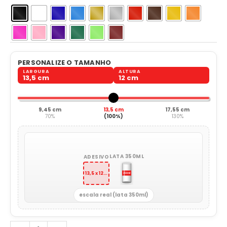
PERSONALIZE O TAMANHO
LARGURA
ALTURA
13,5 cm
12 cm
9,45 cm
13,5 cm
17,55 cm
70%
(100%)
130%
LATA 350ML
ADESIVO
13,5 x 12 cm
escala real (lata 350ml)
Don`t