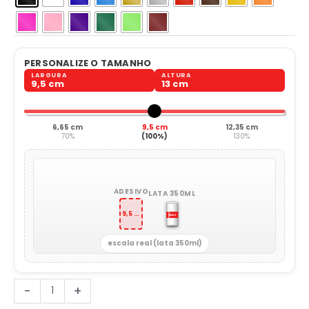
PERSONALIZE O TAMANHO
LARGURA
ALTURA
9,5 cm
13 cm
6,65 cm
9,5 cm
12,35 cm
70%
(100%)
130%
ADESIVO
LATA 350ML
9,5 x 13 cm
escala real (lata 350ml)
Eu
-
+
Faço