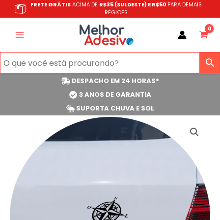
Ir
FRETE GRÁTIS
ACIMA DE
R$35 (SULDESTE) E R$50
PARA DEMAIS
REGIÕES
para
o
conteúdo
DESPACHO EM 24 HORAS*
3 ANOS DE GARANTIA
SUPORTA CHUVA E SOL