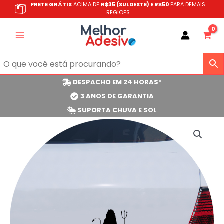
Ir
FRETE GRÁTIS
ACIMA DE
R$35 (SULDESTE) E R$50
PARA DEMAIS
REGIÕES
para
o
conteúdo
DESPACHO EM 24 HORAS*
3 ANOS DE GARANTIA
SUPORTA CHUVA E SOL