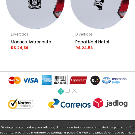
Divertidos
Divertidos
Macaco Astronauta
Papai Noel Natal
R$
24,56
R$
24,56
*Postagens agendadas para sábados, domingos e feriados serão transferidas para o dia útil
seguinte. A partir do momento da postagem passará a vigorar o prazo de entrega estimado