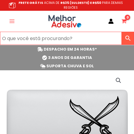
Ir
FRETE GRÁTIS
ACIMA DE
R$35 (SULDESTE) E R$50
PARA DEMAIS
REGIÕES
para
o
conteúdo
DESPACHO EM 24 HORAS*
3 ANOS DE GARANTIA
SUPORTA CHUVA E SOL