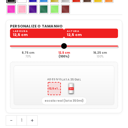
PERSONALIZE O TAMANHO
LARGURA
ALTURA
12,5 cm
12,5 cm
8,75 cm
12,5 cm
16,25 cm
70%
(100%)
130%
ADESIVO
LATA 350ML
12,5 x 12,5 cm
escala real (lata 350ml)
Símbolo
-
+
Radiação