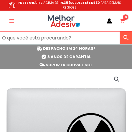
Ir
FRETE GRÁTIS
ACIMA DE
R$35 (SULDESTE) E R$50
PARA DEMAIS
REGIÕES
para
o
conteúdo
DESPACHO EM 24 HORAS*
3 ANOS DE GARANTIA
SUPORTA CHUVA E SOL