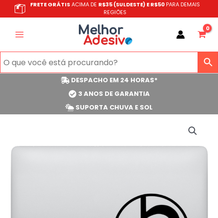
Ir
FRETE GRÁTIS
ACIMA DE
R$35 (SULDESTE) E R$50
PARA DEMAIS
REGIÕES
para
o
conteúdo
DESPACHO EM 24 HORAS*
3 ANOS DE GARANTIA
SUPORTA CHUVA E SOL