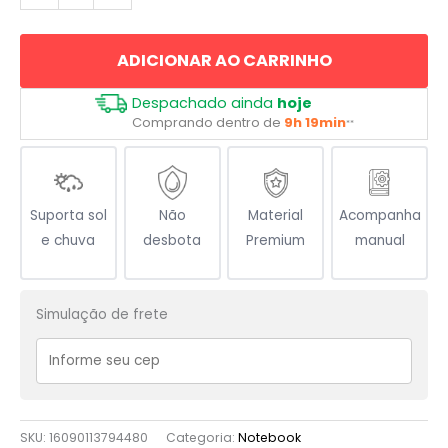
de
Guerra
ADICIONAR AO CARRINHO
quantidade
Despachado ainda
hoje
Comprando dentro de
9h 19min
**
Suporta sol
Não
Material
Acompanha
e chuva
desbota
Premium
manual
Simulação de frete
SKU:
16090113794480
Categoria:
Notebook