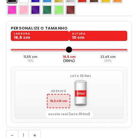
PERSONALIZE O TAMANHO
LARGURA
ALTURA
16,5 cm
10 cm
11,55 cm
16,5 cm
21,45 cm
70%
(100%)
130%
LATA 350ML
ADESIVO
16,5 x 10 cm
escala real (lata 350ml)
Tanque
-
+