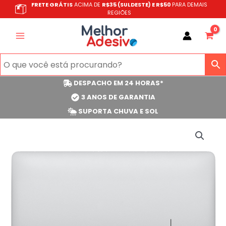
Ir
FRETE GRÁTIS
ACIMA DE
R$35 (SULDESTE) E R$50
PARA DEMAIS
REGIÕES
para
o
conteúdo
DESPACHO EM 24 HORAS*
3 ANOS DE GARANTIA
SUPORTA CHUVA E SOL