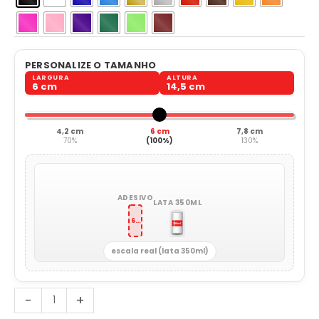
PERSONALIZE O TAMANHO
LARGURA
ALTURA
6 cm
14,5 cm
4,2 cm
6 cm
7,8 cm
70%
(100%)
130%
ADESIVO
LATA 350ML
6 x 14,5 cm
escala real (lata 350ml)
Mulher
-
+
Armada