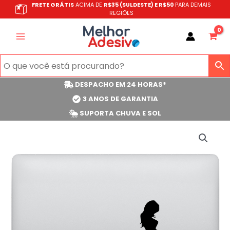
Ir
FRETE GRÁTIS
ACIMA DE
R$35 (SULDESTE) E R$50
PARA DEMAIS
REGIÕES
para
o
conteúdo
DESPACHO EM 24 HORAS*
3 ANOS DE GARANTIA
SUPORTA CHUVA E SOL