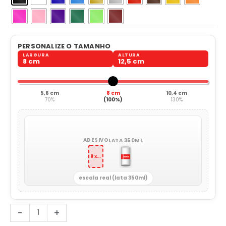
PERSONALIZE O TAMANHO
LARGURA
ALTURA
8 cm
12,5 cm
5,6 cm
8 cm
10,4 cm
70%
(100%)
130%
ADESIVO
LATA 350ML
8 x 12,5 cm
escala real (lata 350ml)
Cavaleiro
-
+
Medieval