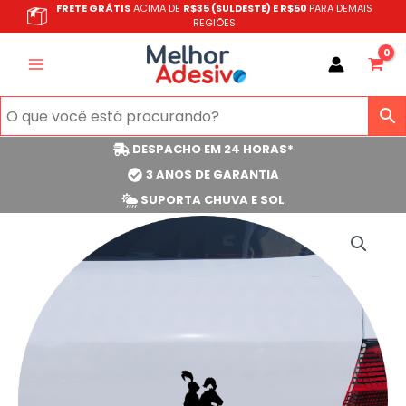
Ir
FRETE GRÁTIS
ACIMA DE
R$35 (SULDESTE) E R$50
PARA DEMAIS
REGIÕES
para
o
conteúdo
DESPACHO EM 24 HORAS*
3 ANOS DE GARANTIA
SUPORTA CHUVA E SOL