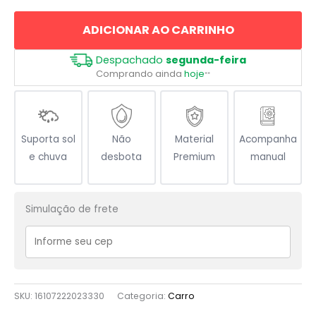
no
ADICIONAR AO CARRINHO
Cavalo
quantidade
Despachado
segunda-feira
Comprando ainda
hoje
**
Suporta sol
Não
Material
Acompanha
e chuva
desbota
Premium
manual
Simulação de frete
SKU:
16107222023330
Categoria:
Carro