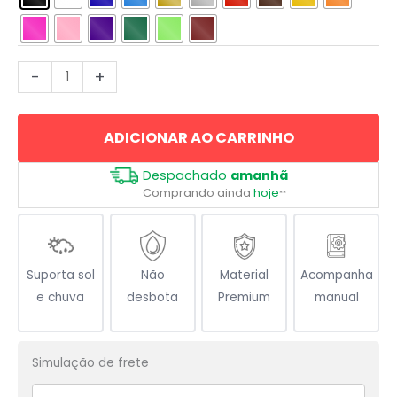
GG
-
+
Good
Game
ADICIONAR AO CARRINHO
quantidade
Despachado
amanhã
Comprando ainda
hoje
**
Suporta sol
Não
Material
Acompanha
e chuva
desbota
Premium
manual
Simulação de frete