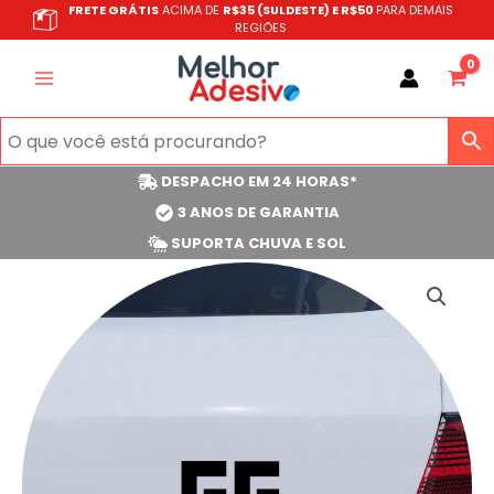
Ir
FRETE GRÁTIS
ACIMA DE
R$35 (SULDESTE) E R$50
PARA DEMAIS
REGIÕES
para
o
conteúdo
DESPACHO EM 24 HORAS*
3 ANOS DE GARANTIA
SUPORTA CHUVA E SOL