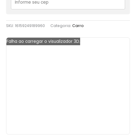
SKU:
16159249189960
Categoria:
Carro
Falha ao carregar o visualizador 3D.