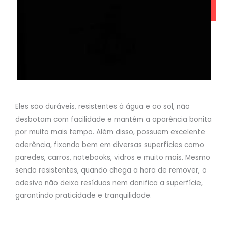
Eles são duráveis, resistentes à água e ao sol, não
desbotam com facilidade e mantêm a aparência bonita
por muito mais tempo. Além disso, possuem excelente
aderência, fixando bem em diversas superfícies como
paredes, carros, notebooks, vidros e muito mais. Mesmo
sendo resistentes, quando chega a hora de remover, o
adesivo não deixa resíduos nem danifica a superfície,
garantindo praticidade e tranquilidade.