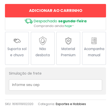
com
ADICIONAR AO CARRINHO
Fita
quantidade
Despachado
segunda-feira
Comprando ainda
hoje
**
Suporta sol
Não
Material
Acompanha
e chuva
desbota
Premium
manual
Simulação de frete
SKU:
16161119102320
Categoria:
Esportes e Hobbies