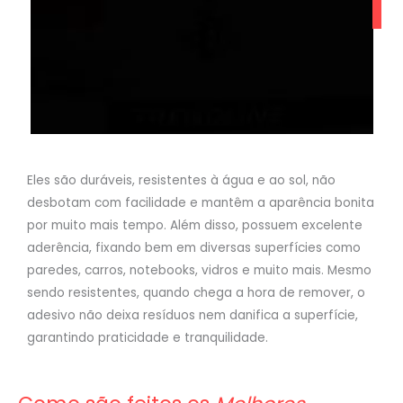
Eles são duráveis, resistentes à água e ao sol, não
desbotam com facilidade e mantêm a aparência bonita
por muito mais tempo. Além disso, possuem excelente
aderência, fixando bem em diversas superfícies como
paredes, carros, notebooks, vidros e muito mais. Mesmo
sendo resistentes, quando chega a hora de remover, o
adesivo não deixa resíduos nem danifica a superfície,
garantindo praticidade e tranquilidade.