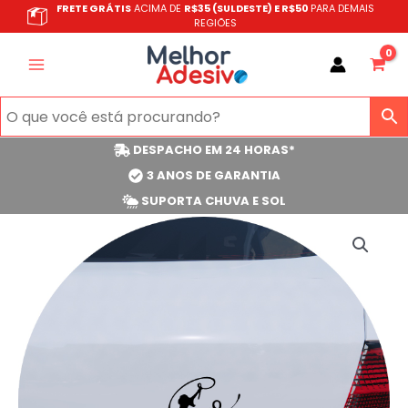
Ir
FRETE GRÁTIS
ACIMA DE
R$35 (SULDESTE) E R$50
PARA DEMAIS
REGIÕES
para
o
conteúdo
DESPACHO EM 24 HORAS*
3 ANOS DE GARANTIA
SUPORTA CHUVA E SOL