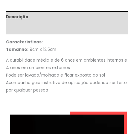
Descrição
Informação adicional
Características:
Tamanho:
9cm x 12,5cm
A durabilidade média é de 6 anos em ambientes internos e
4 anos em ambientes externos
Pode ser lavado/molhado e ficar exposto ao sol
Acompanha guia instrutivo de aplicação podendo ser feito
por qualquer pessoa