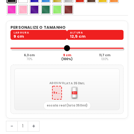
PERSONALIZE O TAMANHO
LARGURA
ALTURA
9 cm
12,5 cm
6,3 cm
9 cm
11,7 cm
70%
(100%)
130%
ADESIVO
LATA 350ML
9 x 12,5 cm
escala real (lata 350ml)
Bailarina
-
+
Dança