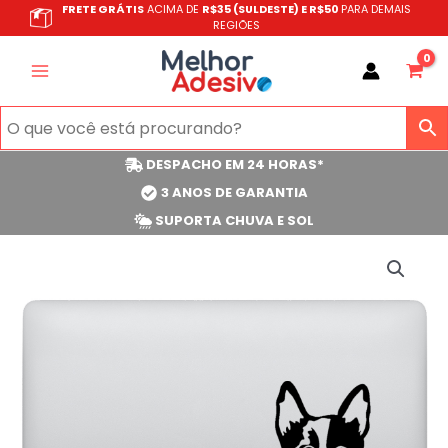
Ir
FRETE GRÁTIS
ACIMA DE
R$35 (SULDESTE) E R$50
PARA DEMAIS
REGIÕES
para
o
conteúdo
DESPACHO EM 24 HORAS*
3 ANOS DE GARANTIA
SUPORTA CHUVA E SOL