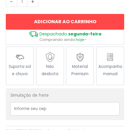
-
+
Red
Heeler
ADICIONAR AO CARRINHO
Boiadeiro
Australiano
Despachado
segunda-feira
quantidade
Comprando ainda
hoje
**
Suporta sol
Não
Material
Acompanha
e chuva
desbota
Premium
manual
Simulação de frete