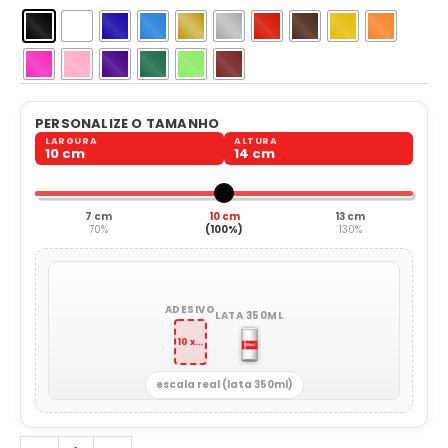
PERSONALIZE O TAMANHO
LARGURA
ALTURA
10 cm
14 cm
7 cm
10 cm
13 cm
70%
(100%)
130%
ADESIVO
LATA 350ML
10 x 14 cm
escala real (lata 350ml)
Blue